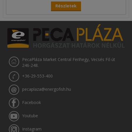
Részletek
PecaPláza Market Central Ferihegy, Vecsés Fő út
246-248.
+36-29-553-400
pecaplaza@energofish.hu
Facebook
Youtube
Instagram