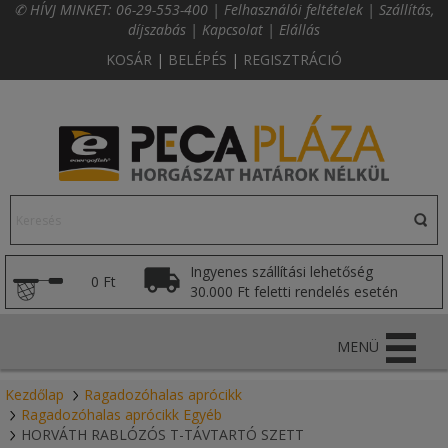
✆ HÍVJ MINKET:
06-29-553-400
|
Felhasználói feltételek
|
Szállítás,
díjszabás
|
Kapcsolat
|
Elállás
KOSÁR
|
BELÉPÉS
|
REGISZTRÁCIÓ
Ingyenes szállítási lehetőség
0 Ft
30.000 Ft feletti rendelés esetén
MENÜ
Kezdőlap
Ragadozóhalas aprócikk
Ragadozóhalas aprócikk Egyéb
HORVÁTH RABLÓZÓS T-TÁVTARTÓ SZETT