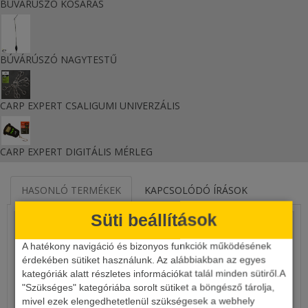
BÚVÁRÚSZÓ KOSARAS
BÚVÁRÚSZÓ NAGYTESTŰ
CARP EXPERT CSALIGUMI UNIVERZÁLIS
CARP EXPERT DIGITÁLIS MÉRLEG
HASONLÓ TERMÉKEK
KAPCSOLÓDÓ ÍRÁSOK
Süti beállítások
A hatékony navigáció és bizonyos funkciók működésének
érdekében sütiket használunk. Az alábbiakban az egyes
kategóriák alatt részletes információkat talál minden sütiről.A
"Szükséges" kategóriába sorolt sütiket a böngésző tárolja,
mivel ezek elengedhetetlenül szükségesek a webhely