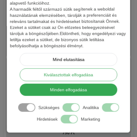
alapvető funkcióihoz.
A harmadik féltől származó sütik segítenek a weboldal
WIZARD CATFISH ZSUGORCSŐ FEKETE
használatának elemzésében, tárolják a preferenciáit és
releváns tartalmakat és hirdetéseket biztosítanak Önnek.
Ezeket a sütiket csak az Ön előzetes beleegyezésével
790 Ft
tároljuk a böngészőjében.Eldöntheti, hogy engedélyezi vagy
letiltja ezeket a sütiket, de bizonyos sütik letiltása
befolyásolhatja a böngészési élményt.
Részletek
Mind elutasítása
Kiválasztottak elfogadása
Minden elfogadása
Szükséges
Analitika
KOÓS CATFISH SZILIKONCSŐ
Hirdetések
Marketing
790 Ft