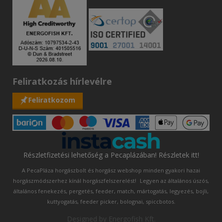
Feliratkozás hírlevélre
Feliratkozom
Részletfizetési lehetőség a Pecaplázában! Részletek itt!
A PecaPláza horgászbolt és horgász webshop minden gyakori hazai
horgászmódszerhez kínál horgászfelszerelést!
Legyen az általános úszós,
általános fenekezés, pergetés, feeder, match, mártogatás, legyezés, bojli,
kuttyogatás, feeder picker, bolognai, spiccbotos.
Designed by
Energofish Kft
.