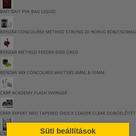
BAIT BAIT PVA BAG LIQUID
BENZÁR CONCOURSE METHOD STRONG 2X HOROG 8DB/CSOMAG
BENZAR METHOD FEEDER 6500 ORSÓ
BENZÁR MIX CONCOURSE WAFTERS 6MM, 8-10MM
CARP ACADEMY FLASH SWINGER
CARP EXPERT NEO TAPERED SHOCK LEADER CLEAR DOBÓELŐTÉT
Süti beállítások
CARP ZOOM ACT-X BOJLI 16, 20MM