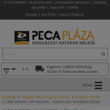
✆ HÍVJ MINKET:
06-29-553-400
|
Felhasználói feltételek
|
Szállítás,
díjszabás
|
Kapcsolat
|
Elállás
KOSÁR
|
BELÉPÉS
|
REGISZTRÁCIÓ
Ingyenes szállítási lehetőség
0 Ft
30.000 Ft feletti rendelés esetén
MENÜ
Kezdőlap
Horgász ruha, horgász ruházat
Horgász csizma
CARP EXPERT HIP WADERS - VÍZHATLAN NADRÁGCSIZMA