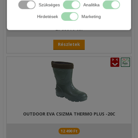
Szükséges
Analitika
CARP EXPERT SB01 MELLESCSIZMA
Hirdetések
Marketing
27 990 Ft-tól
Részletek
OUTDOOR EVA CSIZMA THERMO PLUS -20C
12 490 Ft