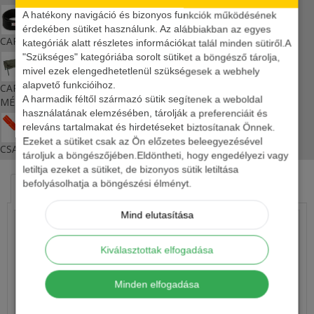
A hatékony navigáció és bizonyos funkciók működésének
érdekében sütiket használunk. Az alábbiakban az egyes
CARP ZOOM botrögzítő pánt
kategóriák alatt részletes információkat talál minden sütiről.A
"Szükséges" kategóriába sorolt sütiket a böngésző tárolja,
mivel ezek elengedhetetlenül szükségesek a webhely
alapvető funkcióihoz.
CARP ZOOM EASY ÁLLVÁNYOS PONTYBÖLCSŐ FIX LÁBBAL
A harmadik féltől származó sütik segítenek a weboldal
MÉDIUM 103X59X40CM
használatának elemzésében, tárolják a preferenciáit és
releváns tartalmakat és hirdetéseket biztosítanak Önnek.
Ezeket a sütiket csak az Ön előzetes beleegyezésével
CSALIZÓ BOTTARTÓ FÉM LESZÚRÓS HL-40
tároljuk a böngészőjében.Eldöntheti, hogy engedélyezi vagy
letiltja ezeket a sütiket, de bizonyos sütik letiltása
befolyásolhatja a böngészési élményt.
HASONLÓ TERMÉKEK
KAPCSOLÓDÓ ÍRÁSOK
Mind elutasítása
Kiválasztottak elfogadása
Minden elfogadása