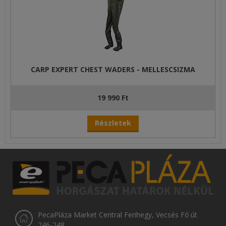
CARP EXPERT CHEST WADERS - MELLESCSIZMA
19 990 Ft
Részletek
PecaPláza Market Central Ferihegy, Vecsés Fő út
246-248.