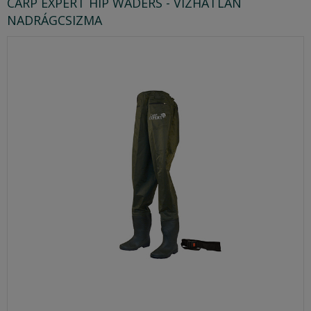
CARP EXPERT HIP WADERS - VÍZHATLAN
NADRÁGCSIZMA