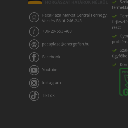
Szél
termékkí
PecaPláza Market Central Ferihegy,
Term
Vecsés Fő út 246-248.
fejleszt
részt
+36-29-553-400
Gyor
problém
pecaplaza@energofish.hu
Szak
ügyfélke
Facebook
Kör
Youtube
Instagram
TikTok