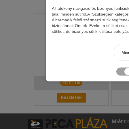
Részletek
A hatékony navigáció és bizonyos funkció
talál minden sütiről.A "Szükséges" kategór
A harmadik féltől származó sütik segítene
biztosítanak Önnek. Ezeket a sütiket csak
sütiket, de bizonyos sütik letiltása befoly
Mind
BK
DELPHIN BOMB JIG
970 Ft-tól
Részletek
Miért 