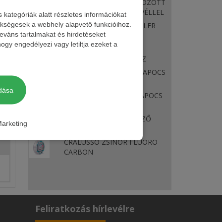
BKK TITAN DIVER SÚLYOZOTT
SWIMBAIT HOROG +LEVÉLLEL
ategóriák alatt részletes információkat
zükségesek a webhely alapvető funkcióihoz.
CARP EXPERT BOJLIROLLER
leváns tartalmakat és hirdetéseket
ogy engedélyezi vagy letiltja ezeket a
CARP EXPERT CSŐR
BOJLIPUMPÁHOZ OLASZ
CARP EXPERT CSÚSZÓKAPOCS
HORIZONTAL
dása
CARP EXPERT FORGÓKAPOCS
ÁLL
CRALUSSO GUMI ÜTKÖZŐ
arketing
HORDÓS/ (9DB/CSOM)
CRALUSSO ZSINOR FLUORO
CARBON
Feliratkozás hírlevélre