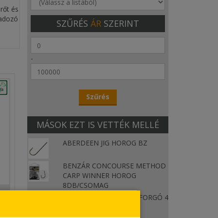
rőt és
gadozó
SZŰRÉS
ÁR
SZERINT
-
MÁSOK EZT IS VETTÉK MELLÉ
ABERDEEN JIG HOROG BZ
BENZÁR CONCOURSE METHOD
CARP WINNER HOROG
8DB/CSOMAG
BIZTONSÁGI KAPCSOS FORGÓ 4
12DB/CS