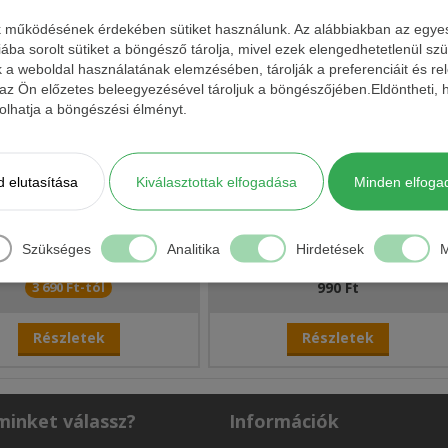
Részletek
Részletek
k működésének érdekében sütiket használunk. Az alábbiakban az egyes k
iába sorolt sütiket a böngésző tárolja, mivel ezek elengedhetetlenül s
k a weboldal használatának elemzésében, tárolják a preferenciáit és re
 az Ön előzetes beleegyezésével tároljuk a böngészőjében.Eldöntheti, h
ásolhatja a böngészési élményt.
 elutasítása
Kiválasztottak elfogadása
Minden elfoga
K LONE DIABLO EGYÁGÚ
DELPHIN BOMB! HARDLURE SZAK
RABLÓHALAS HOROG
NÉLKÜLI HOROG 10DB/CSOMAG
Szükséges
Analitika
Hirdetések
M
3 690 Ft-tól
990 Ft
Részletek
Részletek
minket válassz?
Információk