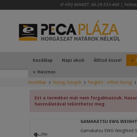
✆ HÍVJ MINKET:
06-29-553-400
|
Felhas
Kezdőlap
Napi akció
Állítsd össze!
Hasznos
Kezdőlap
Horog, horgok
Pergető - offset horog
Ezt a terméket már nem forgalmazzuk. Hasonl
használatával tekinthetsz meg.
GAMAKATSU EWG WEIGHTE
Gamakatsu EWG Weighted S