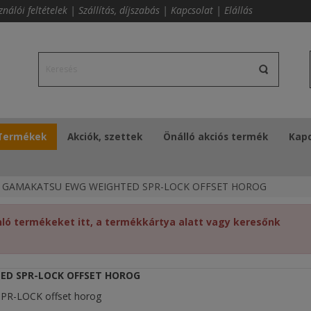
ználói feltételek
|
Szállítás, díjszabás
|
Kapcsolat
|
Elállás
Termékek
Akciók, szettek
Önálló akciós termék
Kapc
GAMAKATSU EWG WEIGHTED SPR-LOCK OFFSET HOROG
ó termékeket itt, a termékkártya alatt vagy keresőnk
D SPR-LOCK OFFSET HOROG
PR-LOCK offset horog