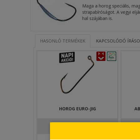
Maga a horog speciális, mag
strapabíróságot. A vegyi elj
hal szájában is.
HASONLÓ TERMÉKEK
KAPCSOLÓDÓ ÍRÁS
HOROG EURO-JIG
AB
150 Ft-tól