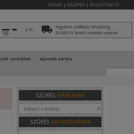
KOSÁR
|
BELÉPÉS
|
REGISZTRÁCIÓ
Ingyenes szállítási lehetőség
0 Ft
30.000 Ft feletti rendelés esetén
solt termékek
Ajándék kártya
SZŰRÉS
MÁRKÁKRA
SZŰRÉS
KATEGÓRIÁKRA