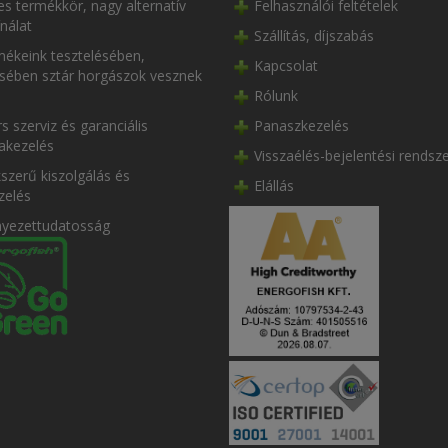
es termékkör, nagy alternatív
Felhasználói feltételek
nálat
Szállítás, díjszabás
ékeink tesztelésében,
Kapcsolat
ésében sztár horgászok vesznek
Rólunk
s szerviz és garanciális
Panaszkezelés
akezelés
Visszaélés-bejelentési rendsz
szerű kiszolgálás és
Elállás
zelés
nyezettudatosság