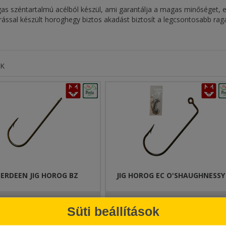
as széntartalmú acélból készül, ami garantálja a magas minőséget, e
árással készült horoghegy biztos akadást biztosít a legcsontosabb ra
OK
ERDEEN JIG HOROG BZ
JIG HOROG EC O'SHAUGHNESSY
80 Ft-tól
350 Ft-tól
Süti beállítások