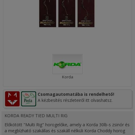
Korda
Csomagautomatába is rendelhető!
A kézbesítés részleteiről itt olvashatsz.
KORDA READY TIED MULTI RIG
Előkötött "Multi Rig" horogelőke, amely a Korda 30lb-s zsinór és
a megbízható szakállas és szakáll nélküli Korda Choddy horog