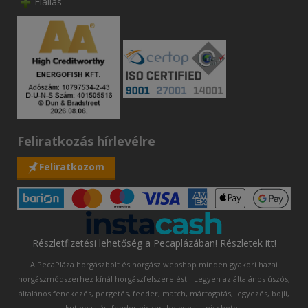
Elállás
Feliratkozás hírlevélre
Feliratkozom
Részletfizetési lehetőség a Pecaplázában! Részletek itt!
A PecaPláza horgászbolt és horgász webshop minden gyakori hazai
horgászmódszerhez kínál horgászfelszerelést!
Legyen az általános úszós,
általános fenekezés, pergetés, feeder, match, mártogatás, legyezés, bojli,
kuttyogatás, feeder picker, bolognai, spiccbotos.