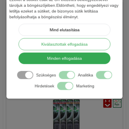
tároljuk a böngészőjében.Eldöntheti, hogy engedélyezi vagy
letiltja ezeket a sütiket, de bizonyos sütik letiltása
befolyásolhatja a böngészési élményt.
Mind elutasítása
Kiválasztottak elfogadása
HALDORÁDÓ SPÉCIMETHOD RIG-PROFI ELŐKÖTÖTT
Minden elfogadása
CSALITÜSKÉS HOROGELŐKE 2DB/CSOMAG
1 190 Ft
Szükséges
Analitika
Hirdetések
Marketing
Részletek