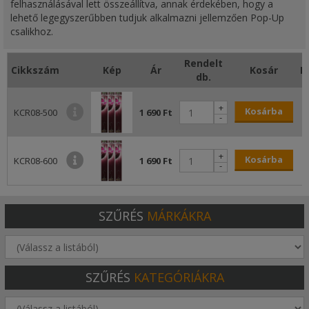
felhasználásával lett összeállítva, annak érdekében, hogy a
lehető legegyszerűbben tudjuk alkalmazni jellemzően Pop-Up
csalikhoz.
Rendelt
Cikkszám
Kép
Ár
Kosár
M
db.
+
Kosárba
KCR08-500
1 690 Ft
-
+
Kosárba
KCR08-600
1 690 Ft
-
SZŰRÉS
MÁRKÁKRA
SZŰRÉS
KATEGÓRIÁKRA