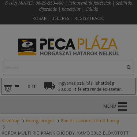
✆ HÍVJ MINKET:
06-29-553-400
|
Felhasználói feltételek
|
Szállítás,
díjszabás
|
Kapcsolat
|
Elállás
KOSÁR
|
BELÉPÉS
|
REGISZTRÁCIÓ
Ingyenes szállítási lehetőség
0 Ft
30.000 Ft feletti rendelés esetén
MENÜ
Kezdőlap
Horog, horgok
Fonott zsinóros kötött horog
KORDA MULTI RIG KRANK CHODDY, KAMO 30LB ELŐKÖTÖTT