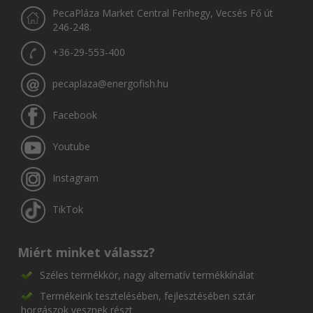
PecaPláza Market Central Ferihegy, Vecsés Fő út
246-248.
+36-29-553-400
pecaplaza@energofish.hu
Facebook
Youtube
Instagram
TikTok
Miért minket válassz?
Széles termékkör, nagy alternatív termékkínálat
Termékeink tesztelésében, fejlesztésében sztár
horgászok vesznek részt