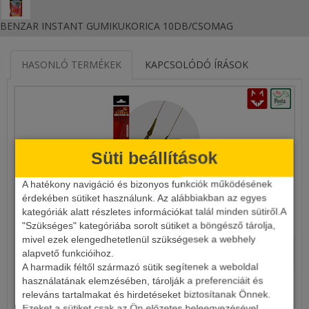
BENZAR INSTANT GUMIKUKORICA 10DB/CSOMAG
HASONLÓ TERMÉKEK
KAPCSOLÓDÓ ÍRÁSOK
Süti beállítások
A hatékony navigáció és bizonyos funkciók működésének
érdekében sütiket használunk. Az alábbiakban az egyes
kategóriák alatt részletes információkat talál minden sütiről.A
CARP EXPERT CLASSIC BOILIE RIG
"Szükséges" kategóriába sorolt sütiket a böngésző tárolja,
mivel ezek elengedhetetlenül szükségesek a webhely
1 590 Ft
alapvető funkcióihoz.
A harmadik féltől származó sütik segítenek a weboldal
használatának elemzésében, tárolják a preferenciáit és
Részletek
releváns tartalmakat és hirdetéseket biztosítanak Önnek.
Ezeket a sütiket csak az Ön előzetes beleegyezésével