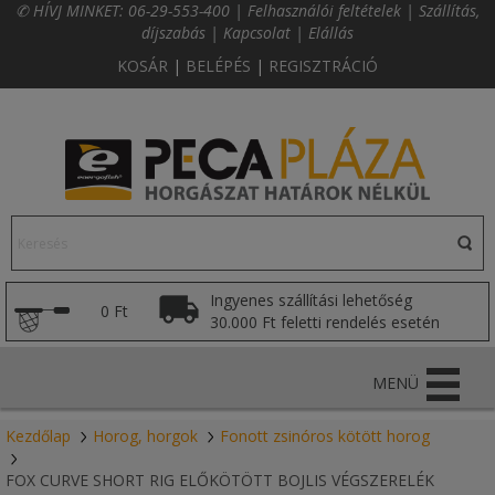
✆ HÍVJ MINKET:
06-29-553-400
|
Felhasználói feltételek
|
Szállítás,
díjszabás
|
Kapcsolat
|
Elállás
KOSÁR
|
BELÉPÉS
|
REGISZTRÁCIÓ
Ingyenes szállítási lehetőség
0 Ft
30.000 Ft feletti rendelés esetén
MENÜ
Kezdőlap
Horog, horgok
Fonott zsinóros kötött horog
FOX CURVE SHORT RIG ELŐKÖTÖTT BOJLIS VÉGSZERELÉK