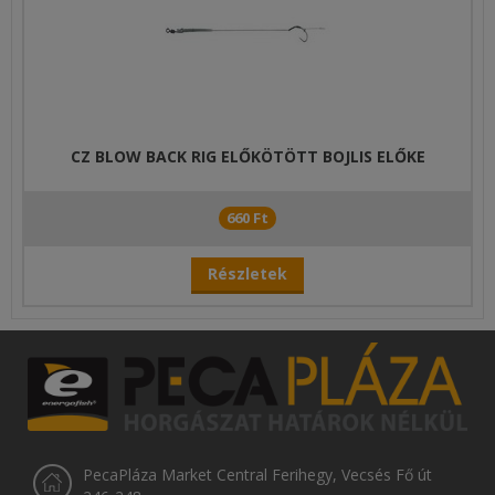
CZ BLOW BACK RIG ELŐKÖTÖTT BOJLIS ELŐKE
660 Ft
Részletek
PecaPláza Market Central Ferihegy, Vecsés Fő út