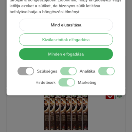
letiltja ezeket a sütiket, de bizonyos sütik letiltása
befolyásolhatja a böngészési élményt.
Mind elutasítása
Kiválasztottak elfogadása
HALDORÁDÓ SPÉCIMETHOD RIG-PROFI ELŐKÖTÖTT
CSALITÜSKÉS HOROGELŐKE 2DB/CSOMAG
Minden elfogadása
1 190 Ft
Szükséges
Analitika
Részletek
Hirdetések
Marketing