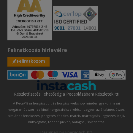
Feliratkozás hírlevélre
Feliratkozom
Részletfizetési lehetőség a Pecaplázában! Részletek itt!
A PecaPláza horgászbolt és horgász webshop minden gyakori hazai
horgászmódszerhez kínál horgászfelszerelést!
Legyen az általános úszós,
általános fenekezés, pergetés, feeder, match, mártogatás, legyezés, bojli,
kuttyogatás, feeder picker, bolognai, spiccbotos.
Designed by
Energofish Kft
.