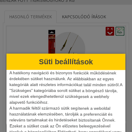
BENZAR FŐTT TIGRISMOGYORÓ 3 KG
HASONLÓ TERMÉKEK
KAPCSOLÓDÓ ÍRÁSOK
Süti beállítások
A hatékony navigáció és bizonyos funkciók működésének
érdekében sütiket használunk. Az alábbiakban az egyes
CARP EXPERT CLASSIC BOILIE RIG
kategóriák alatt részletes információkat talál minden sütiről.A
"Szükséges" kategóriába sorolt sütiket a böngésző tárolja,
mivel ezek elengedhetetlenül szükségesek a webhely
1 590 Ft
alapvető funkcióihoz.
A harmadik féltől származó sütik segítenek a weboldal
Részletek
használatának elemzésében, tárolják a preferenciáit és
releváns tartalmakat és hirdetéseket biztosítanak Önnek.
Ezeket a sütiket csak az Ön előzetes beleegyezésével
tároljuk a böngészőjében.Eldöntheti, hogy engedélyezi vagy