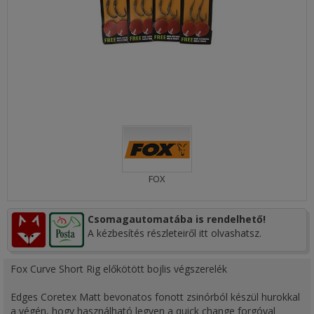
FOX
Csomagautomatába is rendelhető!
A kézbesítés részleteiről itt olvashatsz.
Fox Curve Short Rig előkötött bojlis végszerelék
Edges Coretex Matt bevonatos fonott zsinórból készül hurokkal
a végén, hogy használható legyen a quick change forgóval