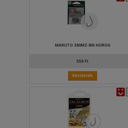
Elsősorban az élő csalival vagy csemegekukoricával t
A Carasio horog azokban a méretekben került keres
vagy úszós horgászat során. A nagyobb méretek a nyá
jelentik a legjobb választást.
MARUTO 380MZ-BN HOROG
550 Ft
Részletek