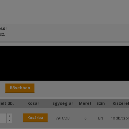
tő!
sz.
Bővebben
elt db.
Kosár
Egység ár
Méret
Szín
Kiszere
+
Kosárba
79 Ft/DB
6
BN
10 db/cs
-