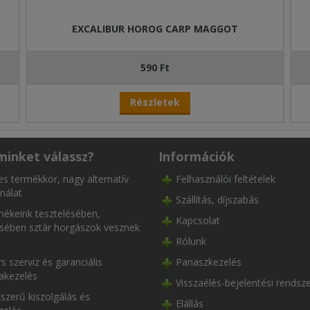
EXCALIBUR HOROG CARP MAGGOT
590 Ft
Részletek
minket válassz?
Információk
es termékkör, nagy alternatív
Felhasználói feltételek
nálat
Szállítás, díjszabás
ékeink tesztelésében,
Kapcsolat
ésében sztár horgászok vesznek
Rólunk
s szerviz és garanciális
Panaszkezelés
akezelés
Visszaélés-bejelentési rendsz
szerű kiszolgálás és
Elállás