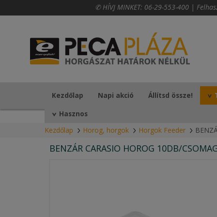
✆ HÍVJ MINKET:
06-29-553-400
|
Felhas
Kezdőlap
Napi akció
Állítsd össze!
Hasznos
Kezdőlap
Horog, horgok
Horgok Feeder
BENZÁ
BENZÁR CARASIO HOROG 10DB/CSOMA