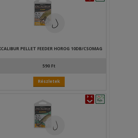
er
án
XCALIBUR PELLET FEEDER HOROG 10DB/CSOMAG
590 Ft
Részletek