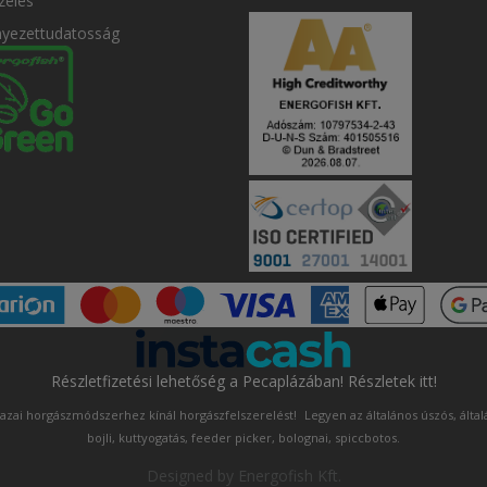
zelés
nyezettudatosság
Részletfizetési lehetőség a Pecaplázában! Részletek itt!
azai horgászmódszerhez kínál horgászfelszerelést!
Legyen az általános úszós, álta
bojli, kuttyogatás, feeder picker, bolognai, spiccbotos.
Designed by
Energofish Kft
.