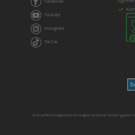
ügyfélke
Facebook
Kör
Youtube
Instagram
TikTok
A PecaPláza horgászbolt és horgász webshop minden gyakori h