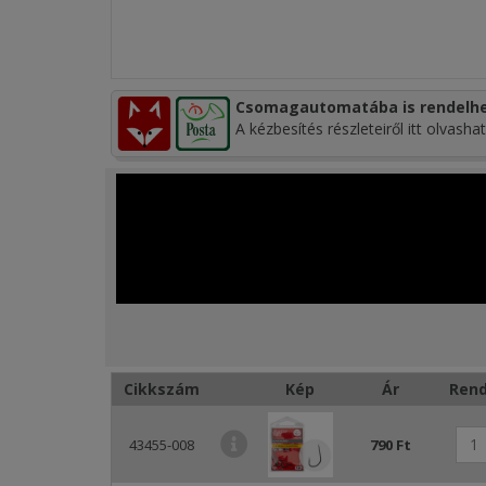
Csomagautomatába is rendelhe
A kézbesítés részleteiről itt olvashat
Cikkszám
Kép
Ár
Rend
43455-008
790 Ft