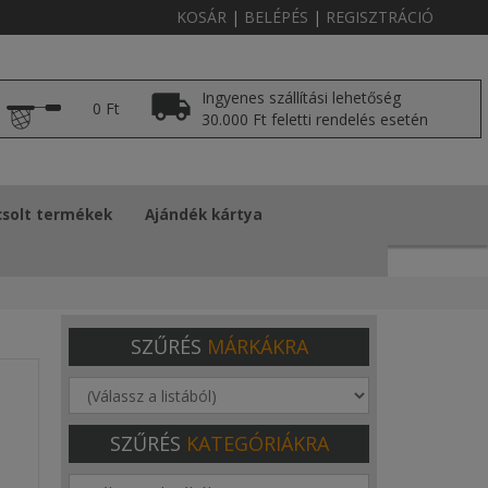
KOSÁR
|
BELÉPÉS
|
REGISZTRÁCIÓ
Ingyenes szállítási lehetőség
0 Ft
30.000 Ft feletti rendelés esetén
solt termékek
Ajándék kártya
SZŰRÉS
MÁRKÁKRA
SZŰRÉS
KATEGÓRIÁKRA