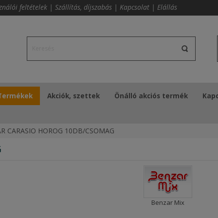
ználói feltételek
|
Szállítás, díjszabás
|
Kapcsolat
|
Elállás
Termékek
Akciók, szettek
Önálló akciós termék
Kapc
R CARASIO HOROG 10DB/CSOMAG
G
Benzar Mix