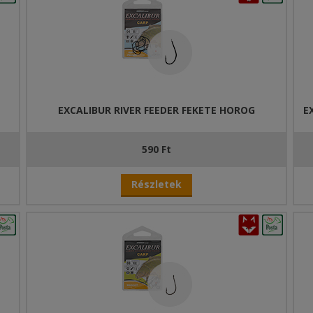
örténő csalizáshoz érdemes ezt a típust választani.
kedelmi forgalomba, amelyek szóba jöhetnek a finomszerelékes feed
ri, a kisebbek pedig az igazán finom, őszi vagy téli horgászatok sor
EXCALIBUR RIVER FEEDER FEKETE HOROG
E
590 Ft
Részletek