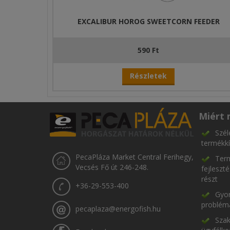
EXCALIBUR HOROG SWEETCORN FEEDER
590 Ft
Részletek
Miért 
Szél
termékkí
PecaPláza Market Central Ferihegy,
Term
Vecsés Fő út 246-248.
fejleszt
részt
+36-29-553-400
Gyor
problém
pecaplaza@energofish.hu
Szak