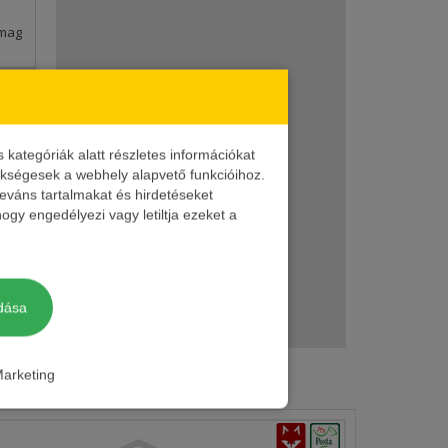
omag
omag
ategóriák alatt részletes információkat
omag
zükségesek a webhely alapvető funkcióihoz.
leváns tartalmakat és hirdetéseket
ogy engedélyezi vagy letiltja ezeket a
omag
ost
dása
omag
ttól
arketing
em