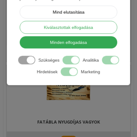
Mind elutasítása
FATÁBLA FELESÉGEMET IGEN A KUTYÁMAT TALÁN
Kiválasztottak elfogadása
940 Ft
Minden elfogadása
Részletek
Szükséges
Analitika
Hirdetések
Marketing
FATÁBLA NYUGDÍJAS VAGYOK