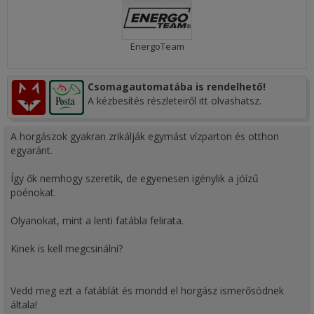
EnergoTeam
Csomagautomatába is rendelhető!
A kézbesítés részleteiről itt olvashatsz.
A horgászok gyakran zrikálják egymást vízparton és otthon
egyaránt.
Így ők nemhogy szeretik, de egyenesen igénylik a jóízű
poénokat.
Olyanokat, mint a lenti fatábla felirata.
Kinek is kell megcsinálni?
Vedd meg ezt a fatáblát és mondd el horgász ismerősödnek
általa!