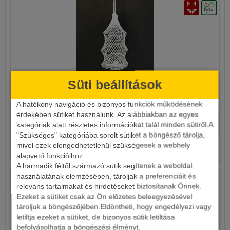
Süti beállítások
DÍSZ HALTARTÓ
A hatékony navigáció és bizonyos funkciók működésének
érdekében sütiket használunk. Az alábbiakban az egyes
1 990 Ft
kategóriák alatt részletes információkat talál minden sütiről.A
"Szükséges" kategóriába sorolt sütiket a böngésző tárolja,
mivel ezek elengedhetetlenül szükségesek a webhely
Részletek
alapvető funkcióihoz.
A harmadik féltől származó sütik segítenek a weboldal
használatának elemzésében, tárolják a preferenciáit és
releváns tartalmakat és hirdetéseket biztosítanak Önnek.
Ezeket a sütiket csak az Ön előzetes beleegyezésével
tároljuk a böngészőjében.Eldöntheti, hogy engedélyezi vagy
letiltja ezeket a sütiket, de bizonyos sütik letiltása
befolyásolhatja a böngészési élményt.