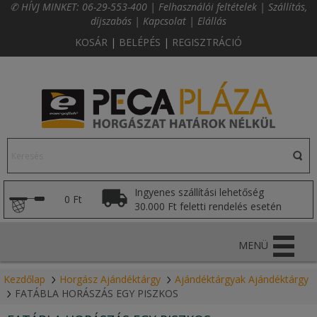
✆ HÍVJ MINKET:
06-29-553-400
|
Felhasználói feltételek
|
Szállítás,
díjszabás
|
Kapcsolat
|
Elállás
KOSÁR
|
BELÉPÉS
|
REGISZTRÁCIÓ
Ingyenes szállítási lehetőség
0 Ft
30.000 Ft feletti rendelés esetén
MENÜ
Kezdőlap
Horgász Ajándéktárgy
Ajándéktárgyak Ajándéktárgy
FATÁBLA HORÁSZÁS EGY PISZKOS