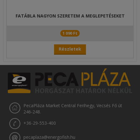
FATÁBLA NAGYON SZERETEM A MEGLEPETÉSEKET
1 090 Ft
Részletek
PecaPláza Market Central Ferihegy, Vecsés Fő út
246-248.
+36-29-553-400
pecaplaza@energofish.hu