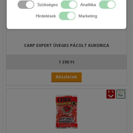
Szükséges
Analitika
Hirdetések
Marketing
CARP EXPERT ÜVEGES PÁCOLT KUKORICA
1 390 Ft
Részletek