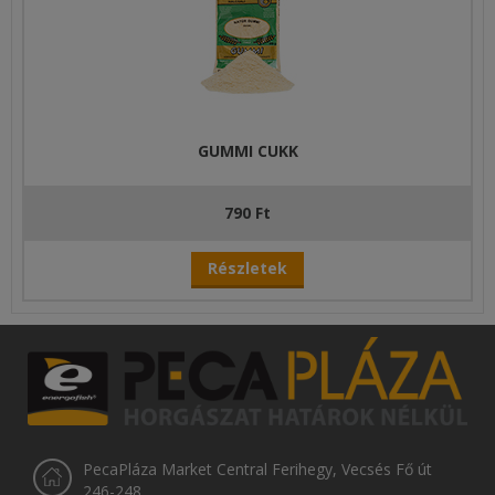
GUMMI CUKK
790 Ft
Részletek
PecaPláza Market Central Ferihegy, Vecsés Fő út
246-248.