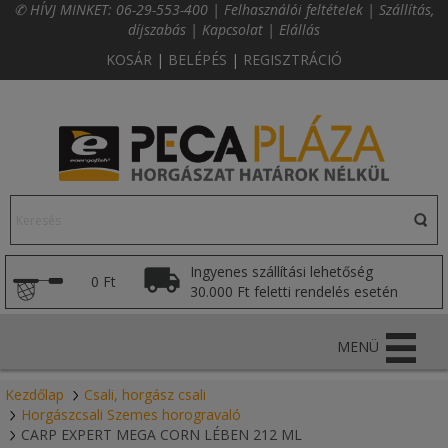
✆ HÍVJ MINKET:
06-29-553-400
|
Felhasználói feltételek
|
Szállítás,
díjszabás
|
Kapcsolat
|
Elállás
KOSÁR
|
BELÉPÉS
|
REGISZTRÁCIÓ
Ingyenes szállítási lehetőség
0 Ft
30.000 Ft feletti rendelés esetén
MENÜ
Kezdőlap
Csali, horgász csali
Horgászcsali Szemes horogravaló
CARP EXPERT MEGA CORN LÉBEN 212 ML