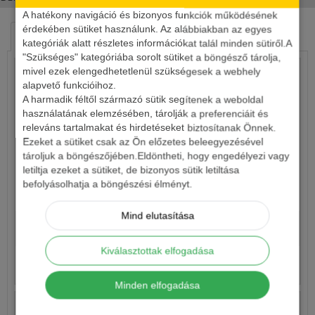
A hatékony navigáció és bizonyos funkciók működésének
érdekében sütiket használunk. Az alábbiakban az egyes
HASONLÓ TERMÉKEK
KAPCSOLÓDÓ ÍRÁSOK
kategóriák alatt részletes információkat talál minden sütiről.A
"Szükséges" kategóriába sorolt sütiket a böngésző tárolja,
mivel ezek elengedhetetlenül szükségesek a webhely
alapvető funkcióihoz.
A harmadik féltől származó sütik segítenek a weboldal
használatának elemzésében, tárolják a preferenciáit és
releváns tartalmakat és hirdetéseket biztosítanak Önnek.
Ezeket a sütiket csak az Ön előzetes beleegyezésével
tároljuk a böngészőjében.Eldöntheti, hogy engedélyezi vagy
letiltja ezeket a sütiket, de bizonyos sütik letiltása
befolyásolhatja a böngészési élményt.
TECHNOPLANKTON FŰZÖTT KUKORICA
Mind elutasítása
590 Ft
Kiválasztottak elfogadása
Részletek
Minden elfogadása