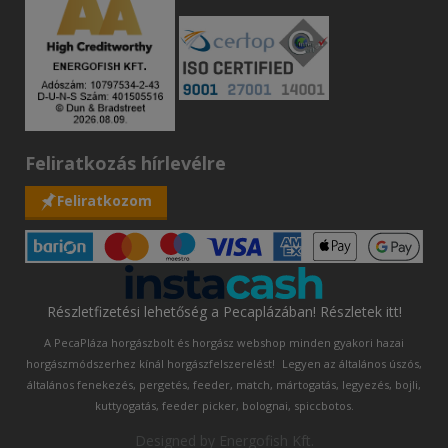
Feliratkozás hírlevélre
Feliratkozom
Részletfizetési lehetőség a Pecaplázában! Részletek itt!
A PecaPláza horgászbolt és horgász webshop minden gyakori hazai
horgászmódszerhez kínál horgászfelszerelést!
Legyen az általános úszós,
általános fenekezés, pergetés, feeder, match, mártogatás, legyezés, bojli,
kuttyogatás, feeder picker, bolognai, spiccbotos.
Designed by
Energofish Kft
.