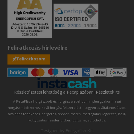
Feliratkozás hírlevélre
Feliratkozom
Részletfizetési lehetőség a Pecaplázában! Részletek itt!
A PecaPláza horgászbolt és horgász webshop minden gyakori hazai
horgászmódszerhez kínál horgászfelszerelést!
Legyen az általános úszós,
általános fenekezés, pergetés, feeder, match, mártogatás, legyezés, bojli,
kuttyogatás, feeder picker, bolognai, spiccbotos.
Designed by
Energofish Kft
.