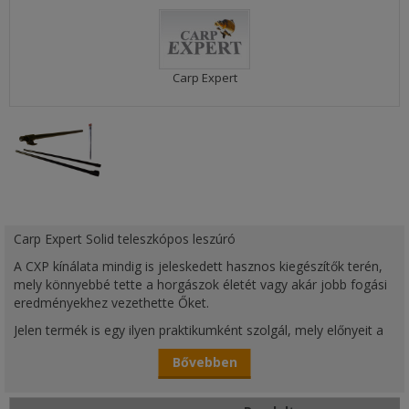
Carp Expert
Carp Expert Solid teleszkópos leszúró
A CXP kínálata mindig is jeleskedett hasznos kiegészítők terén,
mely könnyebbé tette a horgászok életét vagy akár jobb fogási
eredményekhez vezethette Őket.
Jelen termék is egy ilyen praktikumként szolgál, mely előnyeit a
botok elhelyezése során lehet kamatoztatni, akár keményebb
Bővebben
terepen, talajon, mivel a leszúró alja csavaros kialakítású.
A termék 3 féle méretben kapható, akár első és hátsó tartóként