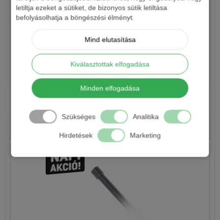
letiltja ezeket a sütiket, de bizonyos sütik letiltása
befolyásolhatja a böngészési élményt.
Mind elutasítása
Kiválasztottak elfogadása
BOTTARTÓ ÍVES LESZÚRÓS TOP
Minden elfogadása
3 690 Ft
Szükséges
Analitika
Részletek
Hirdetések
Marketing