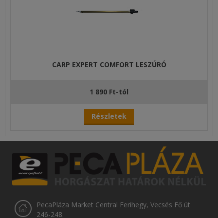
CARP EXPERT COMFORT LESZÚRÓ
1 890 Ft-tól
Részletek
PecaPláza Market Central Ferihegy, Vecsés Fő út
246-248.