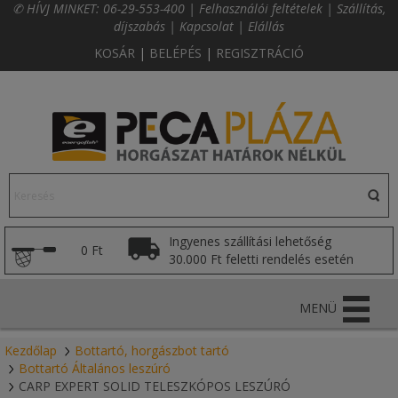
✆ HÍVJ MINKET:
06-29-553-400
|
Felhasználói feltételek
|
Szállítás,
díjszabás
|
Kapcsolat
|
Elállás
KOSÁR
|
BELÉPÉS
|
REGISZTRÁCIÓ
Ingyenes szállítási lehetőség
0 Ft
30.000 Ft feletti rendelés esetén
MENÜ
Kezdőlap
Bottartó, horgászbot tartó
Bottartó Általános leszúró
CARP EXPERT SOLID TELESZKÓPOS LESZÚRÓ