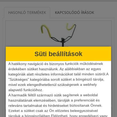
HASONLÓ TERMÉKEK
KAPCSOLÓDÓ ÍRÁSOK
Süti beállítások
A hatékony navigáció és bizonyos funkciók működésének
BOTTARTÓ ÍVES LESZÚRÓS DP-50
érdekében sütiket használunk. Az alábbiakban az egyes
kategóriák alatt részletes információkat talál minden sütiről.A
"Szükséges" kategóriába sorolt sütiket a böngésző tárolja,
2 690 Ft
mivel ezek elengedhetetlenül szükségesek a webhely
alapvető funkcióihoz.
A harmadik féltől származó sütik segítenek a weboldal
Részletek
használatának elemzésében, tárolják a preferenciáit és
releváns tartalmakat és hirdetéseket biztosítanak Önnek.
Ezeket a sütiket csak az Ön előzetes beleegyezésével
tároljuk a böngészőjében.Eldöntheti, hogy engedélyezi vagy