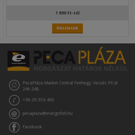
1 890 Ft-tól
Részletek
PecaPláza Market Central Ferihegy, Vecsés Fő út
246-248.
+36-29-553-400
pecaplaza@energofish.hu
Facebook