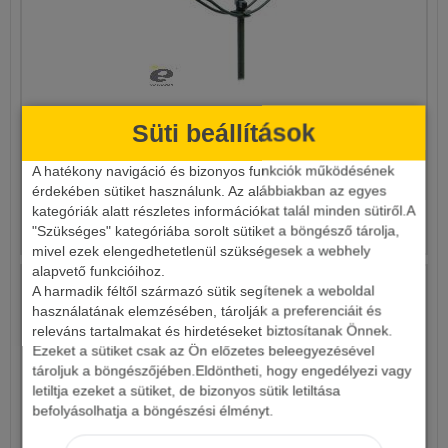
BOTTARTÓ ÍVES LESZÚRÓS DP-50
Süti beállítások
A hatékony navigáció és bizonyos funkciók működésének
2 690 Ft
érdekében sütiket használunk. Az alábbiakban az egyes
kategóriák alatt részletes információkat talál minden sütiről.A
Részletek
"Szükséges" kategóriába sorolt sütiket a böngésző tárolja,
mivel ezek elengedhetetlenül szükségesek a webhely
alapvető funkcióihoz.
A harmadik féltől származó sütik segítenek a weboldal
használatának elemzésében, tárolják a preferenciáit és
releváns tartalmakat és hirdetéseket biztosítanak Önnek.
Ezeket a sütiket csak az Ön előzetes beleegyezésével
tároljuk a böngészőjében.Eldöntheti, hogy engedélyezi vagy
letiltja ezeket a sütiket, de bizonyos sütik letiltása
befolyásolhatja a böngészési élményt.