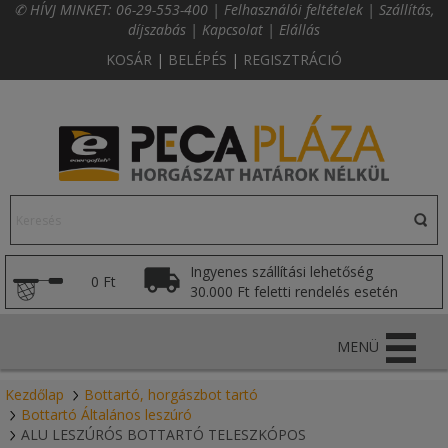
✆ HÍVJ MINKET:
06-29-553-400
|
Felhasználói feltételek
|
Szállítás,
díjszabás
|
Kapcsolat
|
Elállás
KOSÁR
|
BELÉPÉS
|
REGISZTRÁCIÓ
Ingyenes szállítási lehetőség
0 Ft
30.000 Ft feletti rendelés esetén
MENÜ
Kezdőlap
Bottartó, horgászbot tartó
Bottartó Általános leszúró
ALU LESZÚRÓS BOTTARTÓ TELESZKÓPOS