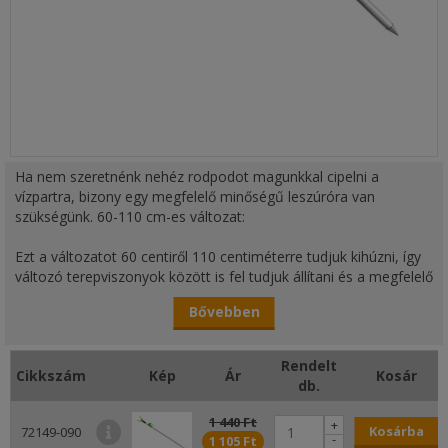
Ha nem szeretnénk nehéz rodpodot magunkkal cipelni a
vízpartra, bizony egy megfelelő minőségű leszúróra van
szükségünk. 60-110 cm-es változat:
Ezt a változatot 60 centiről 110 centiméterre tudjuk kihúzni, így
változó terepviszonyok között is fel tudjuk állítani és a megfelelő
magasságot beállítani. Alumínium anyaga tartósságot
Bővebben
kölcsönöz, ha vigyázunk eszközünkre. Villa alakú fej részébe a
horgászbotok többsége könnyedén behelyezhető. Egy
teleszkópos bottartónak nagy hasznát vehetjük a vízparton. 130
Rendelt
Cikkszám
Kép
Ár
Kosár
cm-es változat: Ha meredekebb parton akarjuk használni első
db.
bottartóként, jól jöhet, hogy teleszkópos és igen hosszúra
kihúzható.
1 440 Ft
+
Kosárba
72149-090
130 cm-es hosszával, sokféle helyen használhatjuk. Anyaga
-
1 105 Ft