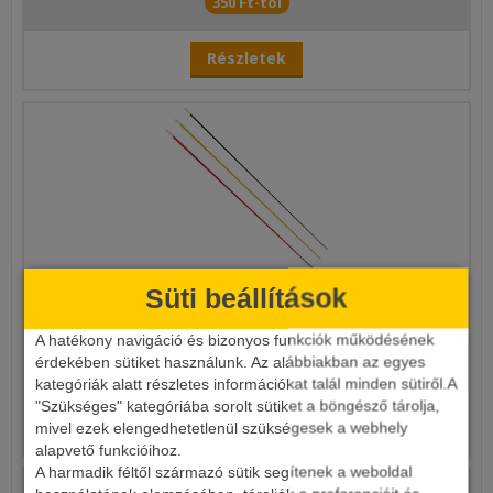
350 Ft-tól
Részletek
Süti beállítások
ÜVEGSPICC SET 3X10DB
A hatékony navigáció és bizonyos funkciók működésének
érdekében sütiket használunk. Az alábbiakban az egyes
7 190 Ft
kategóriák alatt részletes információkat talál minden sütiről.A
"Szükséges" kategóriába sorolt sütiket a böngésző tárolja,
Részletek
mivel ezek elengedhetetlenül szükségesek a webhely
alapvető funkcióihoz.
A harmadik féltől származó sütik segítenek a weboldal