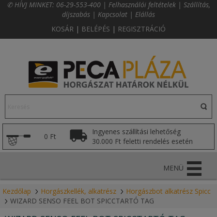
✆ HÍVJ MINKET:
06-29-553-400
|
Felhasználói feltételek
|
Szállítás,
díjszabás
|
Kapcsolat
|
Elállás
KOSÁR
|
BELÉPÉS
|
REGISZTRÁCIÓ
Ingyenes szállítási lehetőség
0 Ft
30.000 Ft feletti rendelés esetén
MENÜ
Kezdőlap
Horgászkellék, alkatrész
Horgászbot alkatrész Spicc
WIZARD SENSO FEEL BOT SPICCTARTÓ TAG