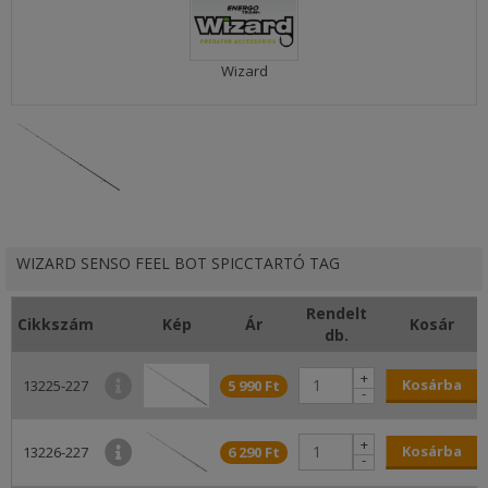
Wizard
WIZARD SENSO FEEL BOT SPICCTARTÓ TAG
Rendelt
Cikkszám
Kép
Ár
Kosár
db.
+
Kosárba
13225-227
5 990 Ft
-
+
Kosárba
13226-227
6 290 Ft
-