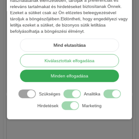
használatának elemzésében, tárolják a preferenciáit és
releváns tartalmakat és hirdetéseket biztosítanak Önnek.
Ezeket a sütiket csak az Ön előzetes beleegyezésével
tároljuk a böngészőjében.Eldöntheti, hogy engedélyezi vagy
letiltja ezeket a sütiket, de bizonyos sütik letiltása
befolyásolhatja a böngészési élményt.
Mind elutasítása
TÖMÖR ÜVEGSPICC 0,8X700X2,8MM
Kiválasztottak elfogadása
1 090 Ft
Minden elfogadása
Részletek
Szükséges
Analitika
Hirdetések
Marketing