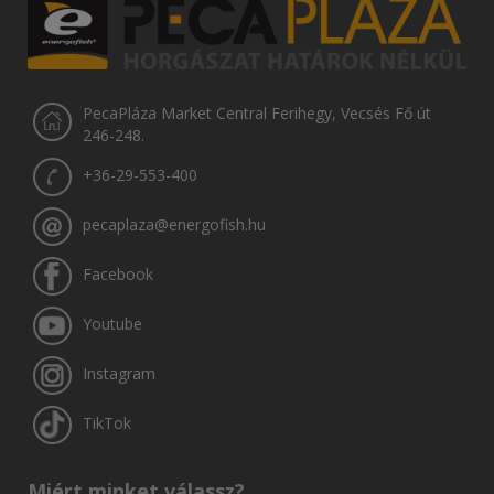
PecaPláza Market Central Ferihegy, Vecsés Fő út
246-248.
+36-29-553-400
pecaplaza@energofish.hu
Facebook
Youtube
Instagram
TikTok
Miért minket válassz?