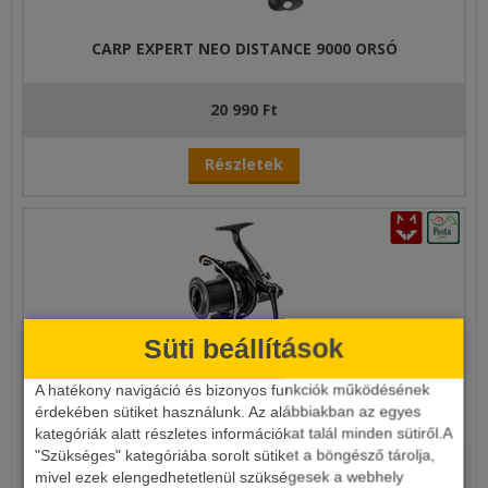
CARP EXPERT NEO DISTANCE 9000 ORSÓ
20 990 Ft
Részletek
Süti beállítások
A hatékony navigáció és bizonyos funkciók működésének
Carp Expert Neo Cast 150+ orsó
érdekében sütiket használunk. Az alábbiakban az egyes
kategóriák alatt részletes információkat talál minden sütiről.A
"Szükséges" kategóriába sorolt sütiket a böngésző tárolja,
15 190 Ft
mivel ezek elengedhetetlenül szükségesek a webhely