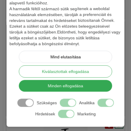
alapvető funkcióihoz.
A harmadik féltől származó sütik segítenek a weboldal
Részletek
használatának elemzésében, tárolják a preferenciáit és
releváns tartalmakat és hirdetéseket biztosítanak Önnek.
Ezeket a sütiket csak az Ön előzetes beleegyezésével
tároljuk a böngészőjében.Eldöntheti, hogy engedélyezi vagy
letiltja ezeket a sütiket, de bizonyos sütik letiltása
befolyásolhatja a böngészési élményt.
Mind elutasítása
Kiválasztottak elfogadása
SONIK DOMINATORX 6000RS BIG PIT ORSÓ
Minden elfogadása
22 190 Ft
Szükséges
Analitika
Részletek
Hirdetések
Marketing