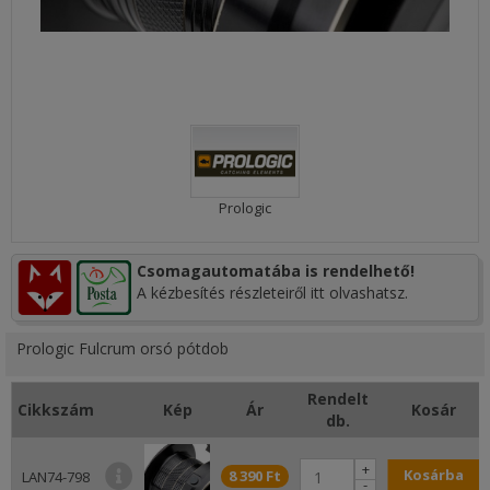
Prologic
Csomagautomatába is rendelhető!
A kézbesítés részleteiről itt olvashatsz.
Prologic Fulcrum orsó pótdob
Rendelt
Cikkszám
Kép
Ár
Kosár
db.
+
Kosárba
8 390 Ft
LAN74-798
-