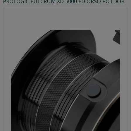
PROLOGIC FULCRUM XD 5000 FD ORSÓ PÓTDOB