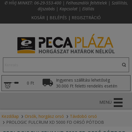
✆ HÍVJ MINKET:
06-29-553-400
|
Felhasználói feltételek
|
Szállítás,
díjszabás
|
Kapcsolat
|
Elállás
KOSÁR
|
BELÉPÉS
|
REGISZTRÁCIÓ
Ingyenes szállítási lehetőség
0 Ft
30.000 Ft feletti rendelés esetén
MENÜ
Kezdőlap
Orsók, horgász orsó
Távdobó orsó
PROLOGIC FULCRUM XD 5000 FD ORSÓ PÓTDOB