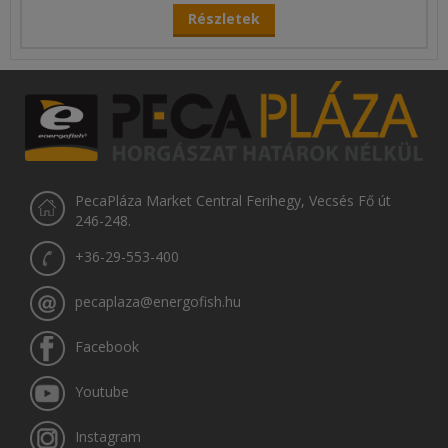
Részletek
PecaPláza Market Central Ferihegy, Vecsés Fő út
246-248.
+36-29-553-400
pecaplaza@energofish.hu
Facebook
Youtube
Instagram