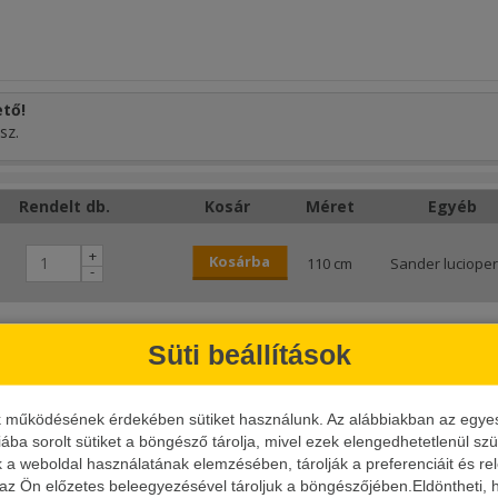
tő!
sz.
Rendelt db.
Kosár
Méret
Egyéb
+
Kosárba
110 cm
Sander luciope
-
tmenetileg elfogyott
200 cm
Sander luciope
Süti beállítások
k működésének érdekében sütiket használunk. Az alábbiakban az egyes k
iába sorolt sütiket a böngésző tárolja, mivel ezek elengedhetetlenül s
k a weboldal használatának elemzésében, tárolják a preferenciáit és re
 az Ön előzetes beleegyezésével tároljuk a böngészőjében.Eldöntheti, h