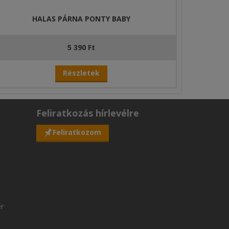
HALAS PÁRNA PONTY BABY
5 390 Ft
Részletek
Feliratkozás hírlevélre
Feliratkozom
er