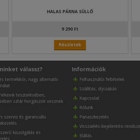
HALAS PÁRNA SÜLLŐ
9 290 Ft
Részletek
minket válassz?
Információk
es termékkör, nagy alternatív
Felhasználói feltételek
nálat
Szállítás, díjszabás
ékeink tesztelésében,
Kapcsolat
ésében sztár horgászok vesznek
Rólunk
s szerviz és garanciális
Panaszkezelés
akezelés
Visszaélés-bejelentési rendsz
szerű kiszolgálás és
Elállás
zelés