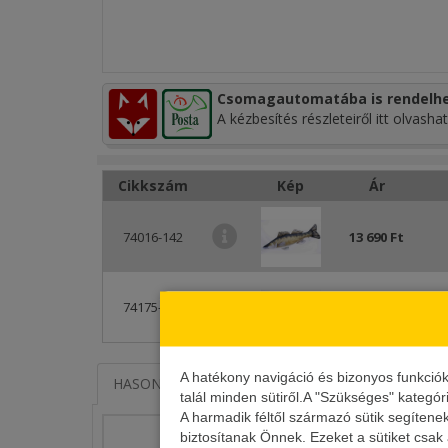
Csomagautomatába is rendelhe
A kézbesítés részleteiről itt olvashat
Cikkszám
Kép
Ár
74016-142
13 690 Ft
74175-259
86 290 Ft
Á
A hatékony navigáció és bizonyos funkció
HASONLÓ TERMÉKEK
KAPCSOLÓDÓ ÍRÁSOK
talál minden sütiről.A "Szükséges" kategór
A harmadik féltől származó sütik segítene
biztosítanak Önnek. Ezeket a sütiket csak