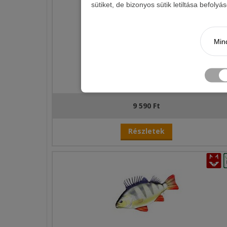
sütiket, de bizonyos sütik letiltása befoly
Mind
HALAS PÁRNA PONTY
9 590 Ft
Részletek