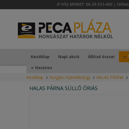
✆ HÍVJ MINKET:
06-29-553-400
|
Felhas
Kezdőlap
Napi akció
Állítsd össze!
Hasznos
Kezdőlap
Horgász Ajándéktárgy
HALAS PÁRNA
HALAS PÁRNA SÜLLŐ ÓRIÁS