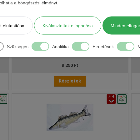
ásolhatja a böngészési élményt.
 elutasítása
Kiválasztottak elfogadása
Minden elfoga
Szükséges
Analitika
Hirdetések
M
HALAS PÁRNA CSUKA
9 290 Ft
Részletek