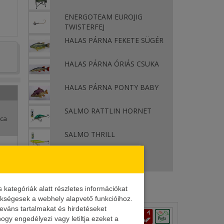
ENERGOTEAM EUROJIG
TWISTERFEJ
HALAS PÁRNA FEKETE SÜGÉR
HALAS PÁRNA ÓRIÁS CSUKA
HALAS PÁRNA PONTY BABY
SALMO RATTLIN HORNET
rca
SALMO THRILL
rca
ategóriák alatt részletes információkat
zükségesek a webhely alapvető funkcióihoz.
leváns tartalmakat és hirdetéseket
ogy engedélyezi vagy letiltja ezeket a