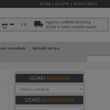
KOSÁR
|
BELÉPÉS
|
REGISZTRÁCIÓ
Ingyenes szállítási lehetőség
0 Ft
30.000 Ft feletti rendelés esetén
solt termékek
Ajándék kártya
SZŰRÉS
MÁRKÁKRA
SZŰRÉS
KATEGÓRIÁKRA