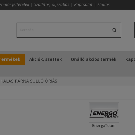
ználói feltételek
|
Szállítás, díjszabás
|
Kapcsolat
|
Elállás
Termékek
Akciók, szettek
Önálló akciós termék
Kapc
HALAS PÁRNA SÜLLŐ ÓRIÁS
EnergoTeam