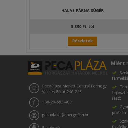
HALAS PÁRNA SÜGÉR
5 390 Ft-tól
Részletek
Miért 
Szél
termékkí
PecaPláza Market Central Ferihegy,
Term
Vecsés Fő út 246-248.
fejleszt
részt
+36-29-553-400
Gyor
problém
pecaplaza@energofish.hu
Szak
ügyfélke
Facebook