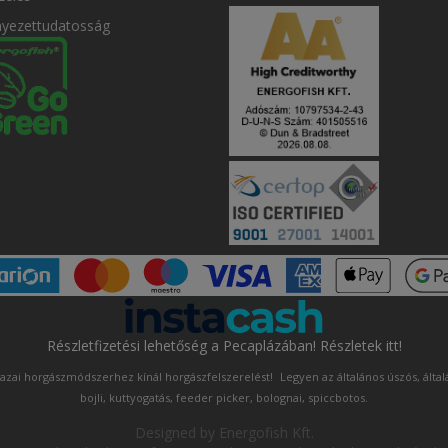
nyezettudatosság
Részletfizetési lehetőség a Pecaplázában! Részletek itt!
azai horgászmódszerhez kínál horgászfelszerelést!
Legyen az általános úszós, álta
bojli, kuttyogatás, feeder picker, bolognai, spiccbotos.
Designed by
Energofish Kft
.