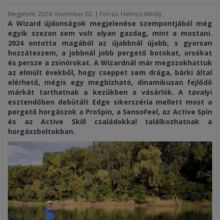
Megjelent:
2024. november 02. | Forrás: Halmos Mihály
A Wizard újdonságok megjelenése szempontjából még
egyik szezon sem volt olyan gazdag, mint a mostani.
2024 ontotta magából az újabbnál újabb, s gyorsan
hozzáteszem, a jobbnál jobb pergető botokat, orsókat
és persze a zsinórokat. A Wizardnál már megszokhattuk
az elmúlt évekből, hogy cseppet sem drága, bárki által
elérhető, mégis egy megbízható, dinamikusan fejlődő
márkát tarthatnak a kezükben a vásárlók. A tavalyi
esztendőben debütált Edge sikerszéria mellett most a
pergető horgászok a ProSpin, a SensoFeel, az Active Spin
és az Active Skill családokkal találkozhatnak a
horgászboltokban.