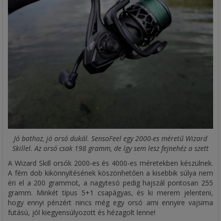
Jó bothoz, jó orsó dukál. SensoFeel egy 2000-es méretű Wizard
Skillel. Az orsó csak 198 gramm, de így sem lesz fejnehéz a szett
A Wizard Skill orsók 2000-es és 4000-es méretekben készülnek.
A fém dob kikönnyítésének köszönhetően a kisebbik súlya nem
éri el a 200 grammot, a nagytesó pedig hajszál pontosan 255
gramm. Minkét típus 5+1 csapágyas, és ki merem jelenteni,
hogy ennyi pénzért nincs még egy orsó ami ennyire vajsima
futású, jól kiegyensúlyozott és hézagolt lenne!