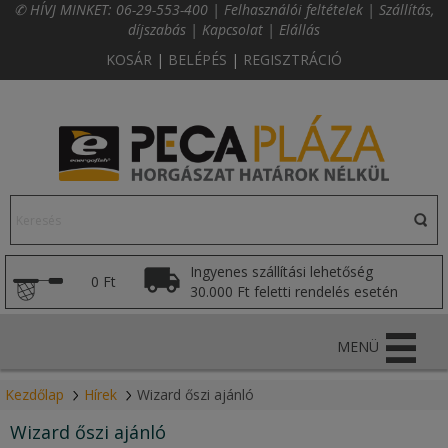
✆ HÍVJ MINKET:
06-29-553-400
|
Felhasználói feltételek
|
Szállítás,
díjszabás
|
Kapcsolat
|
Elállás
KOSÁR
|
BELÉPÉS
|
REGISZTRÁCIÓ
Ingyenes szállítási lehetőség
0 Ft
30.000 Ft feletti rendelés esetén
MENÜ
Kezdőlap
Hírek
Wizard őszi ajánló
Wizard őszi ajánló