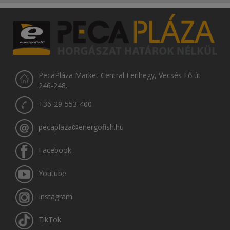
PecaPláza Market Central Ferihegy, Vecsés Fő út
246-248.
+36-29-553-400
pecaplaza@energofish.hu
Facebook
Youtube
Instagram
TikTok