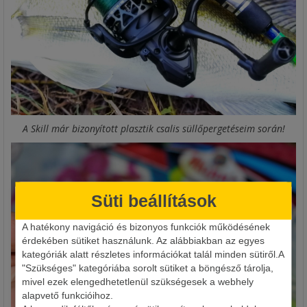
A Skill már bizonyított plasztik csalis süllőpergetéseim során!
Süti beállítások
A hatékony navigáció és bizonyos funkciók működésének
érdekében sütiket használunk. Az alábbiakban az egyes
kategóriák alatt részletes információkat talál minden sütiről.A
"Szükséges" kategóriába sorolt sütiket a böngésző tárolja,
mivel ezek elengedhetetlenül szükségesek a webhely
alapvető funkcióihoz.