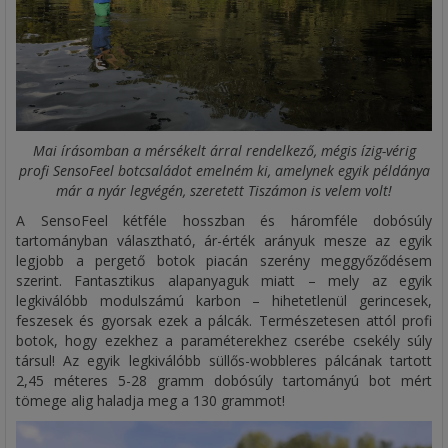
Mai írásomban a mérsékelt árral rendelkező, mégis ízig-vérig
profi SensoFeel botcsaládot emelném ki, amelynek egyik példánya
már a nyár legvégén, szeretett Tiszámon is velem volt!
A SensoFeel kétféle hosszban és háromféle dobósúly
tartományban választható, ár-érték arányuk mesze az egyik
legjobb a pergető botok piacán szerény meggyőződésem
szerint. Fantasztikus alapanyaguk miatt – mely az egyik
legkiválóbb modulszámú karbon – hihetetlenül gerincesek,
feszesek és gyorsak ezek a pálcák. Természetesen attól profi
botok, hogy ezekhez a paraméterekhez cserébe csekély súly
társul! Az egyik legkiválóbb süllős-wobbleres pálcának tartott
2,45 méteres 5-28 gramm dobósúly tartományú bot mért
tömege alig haladja meg a 130 grammot!