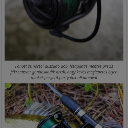
Fonott zsinórtól duzzadó dob, letapadás mentes precíz
fékrendszer gondoskodik arról, hogy kevés meglepetés érjen
minket pergető portyáink alkalmával