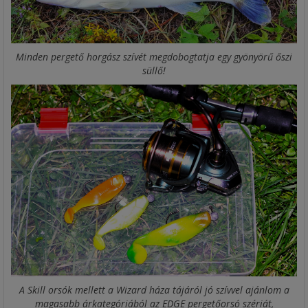
Minden pergető horgász szívét megdobogtatja egy gyönyörű őszi
süllő!
A Skill orsók mellett a Wizard háza tájáról jó szívvel ajánlom a
magasabb árkategóriából az EDGE pergetőorsó szériát,