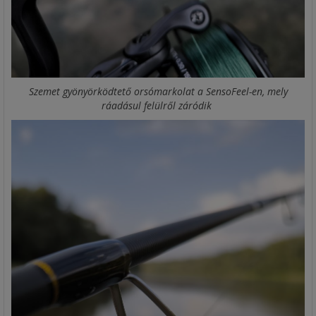
Szemet gyönyörködtető orsómarkolat a SensoFeel-en, mely
ráadásul felülről záródik