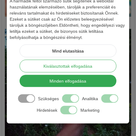
A harmadik féltől származó sütik segítenek a weboldal
használatának elemzésében, tárolják a preferenciáit és
releváns tartalmakat és hirdetéseket biztosítanak Önnek.
Ezeket a sütiket csak az Ön előzetes beleegyezésével
Ha plasztikcsalis pergetés, akkor egyértelműen Mann’s!
tároljuk a böngészőjében.Eldöntheti, hogy engedélyezi vagy
letiltja ezeket a sütiket, de bizonyos sütik letiltása
befolyásolhatja a böngészési élményt.
Mind elutasítása
Kiválasztottak elfogadása
Minden elfogadása
Szükséges
Analitika
Hirdetések
Marketing