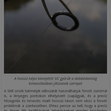
A hosszú talpú könnyített SIC gyűrűk a dobástávolság
kimaxolásában játszanak szerepet
A Skill orsók bármelyik változatát használhatjuk fonott zsinórral
is, a lényeges pontokon elhelyezett csapágyak, és a precíz
hézagolás és tervezés miatt hosszú távon sem okoz a fonott
problémát a szerkezetben. Ehhez persze az kell, hogy a precíz
és finom fék beállításának lehetőségével minden körülmény