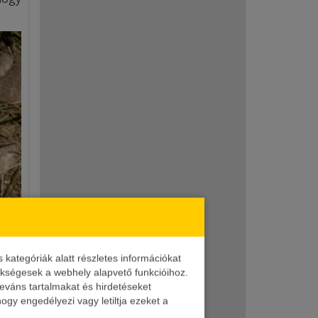
ategóriák alatt részletes információkat
zükségesek a webhely alapvető funkcióihoz.
leváns tartalmakat és hirdetéseket
ogy engedélyezi vagy letiltja ezeket a