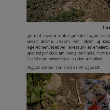
Íme
Igen, öt a szerintünk leginkább fogós ízesí
bevált aroma, viszont van, olyan új íze
legeredményesebbek lehessünk és emellett k
újdonságunkból, ami pedig nem más, mint a 
ízesítésben helyeztük el, ezeket a csalikat.
Vegyük szépen sorra ezt az öt fogós ízt: