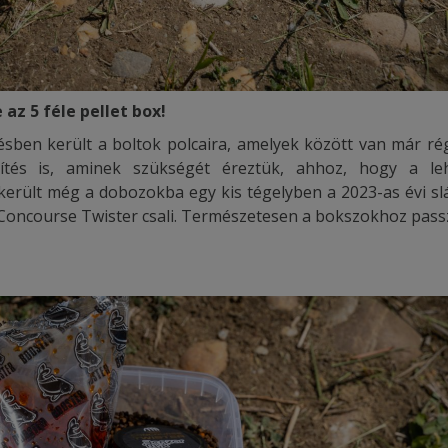
 az 5 féle pellet box!
tésben került a boltok polcaira, amelyek között van már ré
sítés is, aminek szükségét éreztük, ahhoz, hogy a le
erült még a dobozokba egy kis tégelyben a 2023-as évi sl
Concourse Twister csali. Természetesen a bokszokhoz pass