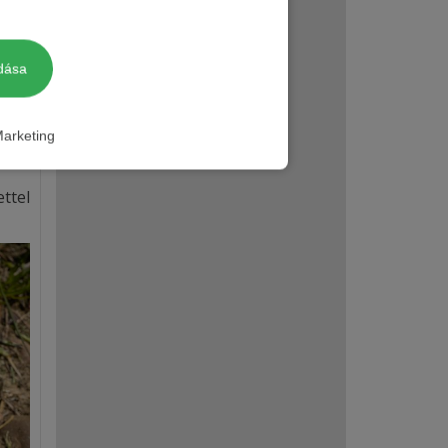
dása
arketing
ttel