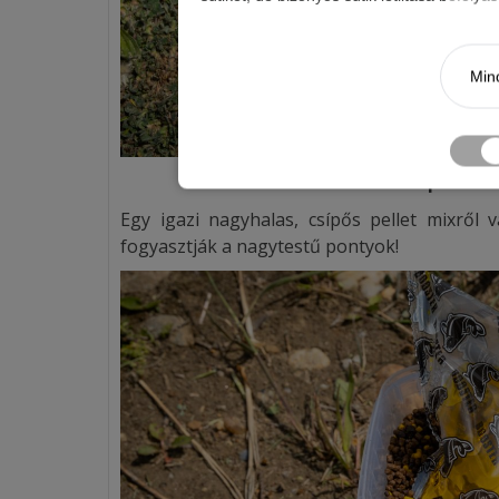
Mind
Chili-Kolbász pellet
Egy igazi nagyhalas, csípős pellet mixről v
fogyasztják a nagytestű pontyok!