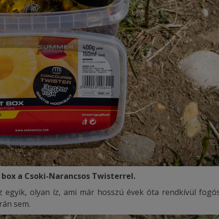
 box a Csoki-Narancsos Twisterrel.
 egyik, olyan íz, ami már hosszú évek óta rendkívül fogós
rán sem.