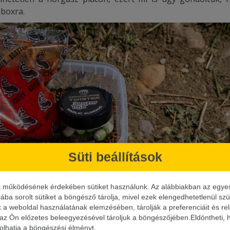
 boxra.
Süti beállítások
k működésének érdekében sütiket használunk. Az alábbiakban az egyes k
iába sorolt sütiket a böngésző tárolja, mivel ezek elengedhetetlenül s
k a weboldal használatának elemzésében, tárolják a preferenciáit és re
 az Ön előzetes beleegyezésével tároljuk a böngészőjében.Eldöntheti, h
ásolhatja a böngészési élményt.