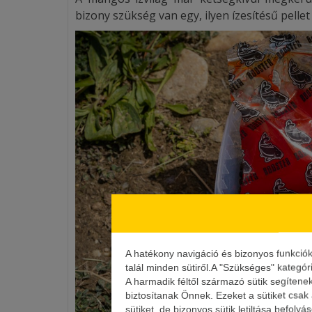
bizony szükség van egy, ilyen ízesítésű pellet
A hatékony navigáció és bizonyos funkció
talál minden sütiről.A "Szükséges" kategór
A harmadik féltől származó sütik segítene
biztosítanak Önnek. Ezeket a sütiket csak
sütiket, de bizonyos sütik letiltása befoly