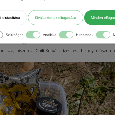
 elutasítása
Kiválasztottak elfogadása
Minden elfoga
Szükséges
Analitika
Hirdetések
M
 box a Fokhagyma-Mandulás Twisterrel.
an szó, hiszen a Chili-Kolbász ízesítést bizony előszerete