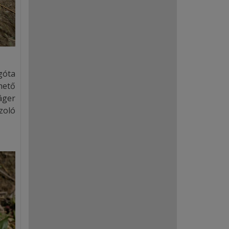
góta
hető
áger
zoló