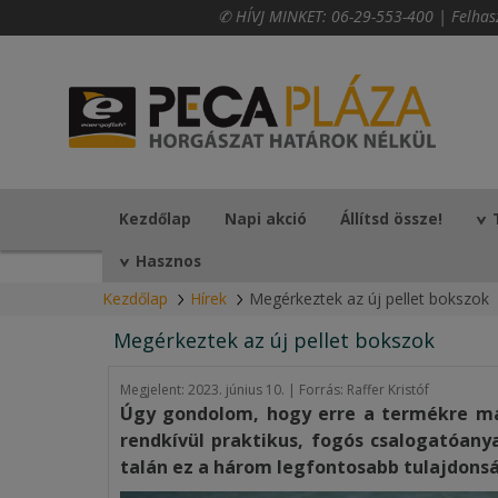
✆ HÍVJ MINKET:
06-29-553-400
|
Felhas
Kezdőlap
Napi akció
Állítsd össze!
Hasznos
Kezdőlap
Hírek
Megérkeztek az új pellet bokszok
Megérkeztek az új pellet bokszok
Megjelent:
2023. június 10. | Forrás: Raffer Kristóf
Úgy gondolom, hogy erre a termékre már
rendkívül praktikus, fogós csalogatóany
talán ez a három legfontosabb tulajdons