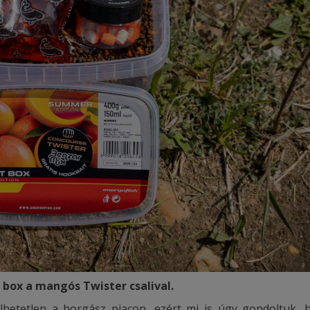
 box a mangós Twister csalival.
hetetlen a horgász piacon, ezért mi is úgy gondoltuk, 