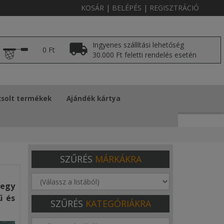
KOSÁR
|
BELÉPÉS
|
REGISZTRÁCIÓ
Ingyenes szállítási lehetőség
0 Ft
30.000 Ft feletti rendelés esetén
solt termékek
Ajándék kártya
SZŰRÉS
MÁRKÁKRA
 egy
ű és
SZŰRÉS
KATEGÓRIÁKRA