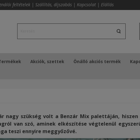
ználói feltételek
|
Szállítás, díjszabás
|
Kapcsolat
|
Elállás
Termékek
Akciók, szettek
Önálló akciós termék
Kapc
 nagy szükség volt a Benzár Mix palettáján, hiszen
agról van szó, aminek elkészítése végtelenül egyszer
ága teszi ennyire meggyőzővé.