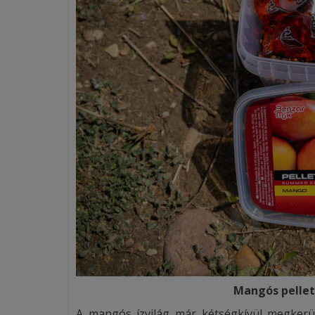
Mangós pellet
A mangós ízvilág már kétségkívül megkerül