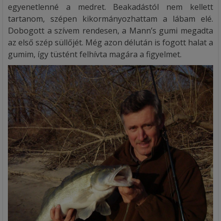
egyenetlenné a medret. Beakadástól nem kellett
tartanom, szépen kikormányozhattam a lábam elé.
Dobogott a szívem rendesen, a Mann’s gumi megadta
az első szép süllőjét. Még azon délután is fogott halat a
gumim, így tüstént felhívta magára a figyelmet.