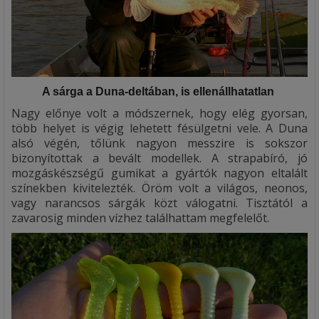
A sárga a Duna-deltában, is ellenállhatatlan
Nagy előnye volt a módszernek, hogy elég gyorsan,
több helyet is végig lehetett fésülgetni vele. A Duna
alsó végén, tőlünk nagyon messzire is sokszor
bizonyítottak a bevált modellek. A strapabíró, jó
mozgáskészségű gumikat a gyártók nagyon eltalált
színekben kivitelezték. Öröm volt a világos, neonos,
vagy narancsos sárgák közt válogatni. Tisztától a
zavarosig minden vízhez találhattam megfelelőt.