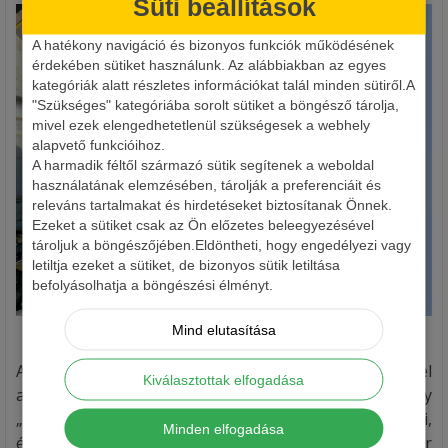
Süti beállítások
A hatékony navigáció és bizonyos funkciók működésének
érdekében sütiket használunk. Az alábbiakban az egyes
kategóriák alatt részletes információkat talál minden sütiről.A
"Szükséges" kategóriába sorolt sütiket a böngésző tárolja,
mivel ezek elengedhetetlenül szükségesek a webhely
alapvető funkcióihoz.
A harmadik féltől származó sütik segítenek a weboldal
használatának elemzésében, tárolják a preferenciáit és
releváns tartalmakat és hirdetéseket biztosítanak Önnek.
Ezeket a sütiket csak az Ön előzetes beleegyezésével
tároljuk a böngészőjében.Eldöntheti, hogy engedélyezi vagy
letiltja ezeket a sütiket, de bizonyos sütik letiltása
befolyásolhatja a böngészési élményt.
Mind elutasítása
Süllőnek szánt Mann’s twiszterre jött
A hosszú időszak megtapasztalásai közt azért szerepel
Kiválasztottak elfogadása
az is, hogy plasztikban is sokszor bizonyít a nagy
„műcsali nagyhal” elmélet. Immár a mi Dunánk emlékei,
Minden elfogadása
élményei, hogy milyen sokszor adott nagy halat, a már