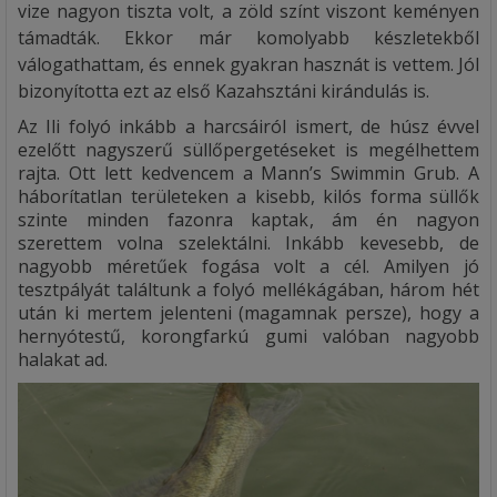
vize nagyon tiszta volt, a zöld színt viszont keményen
támadták. Ekkor már komolyabb készletekből
válogathattam, és ennek gyakran hasznát is vettem. Jól
bizonyította ezt az első Kazahsztáni kirándulás is.
Az Ili folyó inkább a harcsáiról ismert, de húsz évvel
ezelőtt nagyszerű süllőpergetéseket is megélhettem
rajta. Ott lett kedvencem a Mann’s Swimmin Grub. A
háborítatlan területeken a kisebb, kilós forma süllők
szinte minden fazonra kaptak, ám én nagyon
szerettem volna szelektálni. Inkább kevesebb, de
nagyobb méretűek fogása volt a cél. Amilyen jó
tesztpályát találtunk a folyó mellékágában, három hét
után ki mertem jelenteni (magamnak persze), hogy a
hernyótestű, korongfarkú gumi valóban nagyobb
halakat ad.