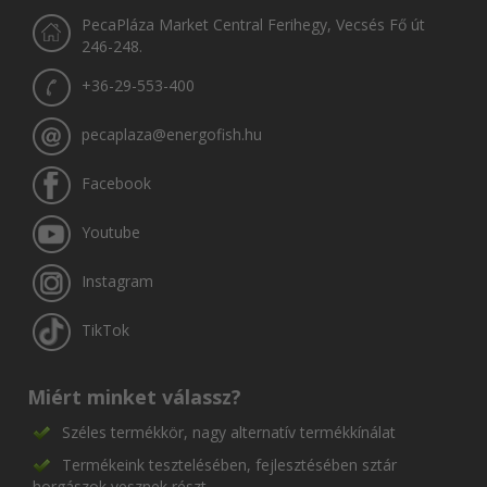
PecaPláza Market Central Ferihegy, Vecsés Fő út
246-248.
+36-29-553-400
pecaplaza@energofish.hu
Facebook
Youtube
Instagram
TikTok
Miért minket válassz?
Széles termékkör, nagy alternatív termékkínálat
Termékeink tesztelésében, fejlesztésében sztár
horgászok vesznek részt