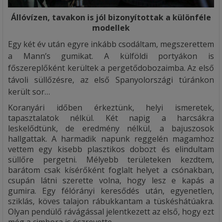
Állóvízen, tavakon is jól bizonyítottak a különféle
modellek
Egy két év után egyre inkább csodáltam, megszerettem
a Mann’s gumikat. A külföldi portyákon is
főszereplőként kerültek a pergetődobozaimba. Az első
távoli süllőzésre, az első Spanyolországi túránkon
került sor…
Koranyári időben érkeztünk, helyi ismeretek,
tapasztalatok nélkül. Két napig a harcsákra
leskelődtünk, de eredmény nélkül, a bajuszosok
hallgattak. A harmadik napunk reggelén magamhoz
vettem egy kisebb plasztikos dobozt és elindultam
süllőre pergetni. Mélyebb területeken kezdtem,
barátom csak kísérőként foglalt helyet a csónakban,
csupán látni szerette volna, hogy lesz e kapás a
gumira. Egy félórányi keresődés után, egyenetlen,
sziklás, köves talajon rábukkantam a tüskéshátúakra.
Olyan pendülő rávágással jelentkezett az első, hogy ezt
még a cimbora is észrevette.