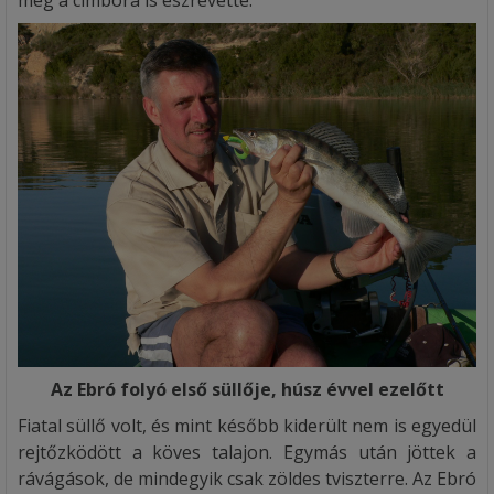
Az Ebró folyó első süllője, húsz évvel ezelőtt
Fiatal süllő volt, és mint később kiderült nem is egyedül
rejtőzködött a köves talajon. Egymás után jöttek a
rávágások, de mindegyik csak zöldes tviszterre. Az Ebró