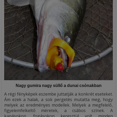
Nagy gumira nagy süllő a dunai csónakban
A régi fényképek eszembe juttatják a konkrét eseteket.
Ám ezek a halak, a sok pergetés mutatta meg, hogy
melyek az eredményes modellek. Melyek a megfelelő,
figyelemfelkeltő méretek, a csábos színek. A
kapásokon, fogásokon keresztül volt minden