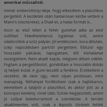
amerikai műcsalitól.
Immár emberöltönyi ideje, hogy elkezdtem a plasztikos
pergetést. A kezdetek után hamarosan kézbe vettem a
Mann’s tvisztereket, a Shad-et, a halas formát is…
Azon az első télen a fehér gumihal adta az első
süllőket. Feledhetetlenül izgalmas volt, amint
odatöröltek a szűz pályán. Jól emlékszem, kora délután,
szép napsütésben partról pergettem. Először egy
hosszabb pálcával, tapogattam, élő kishalamat
vezetgettem. Nem akadt kapás, mégsem álltam odébb.
Fogtam a pergetőbotot, gondoltam a hosszabb dobás
új helyet kutat. A gumi leszállt a fenékre. Érzékeltem a
vezetést, de nem úgy, nem olyan pontosan, mint
manapság. Néhányat fordítottam csak a hajtókaron,
elemeltem a talajról a plasztikot, és akkor jött az a
bizonyos kemény, rövid ütés. Szinte megijesztett, amint
jó súllyal beledurrantott a szerelésbe. A terület
akadómentes volt, csak a lépcsős törések tették