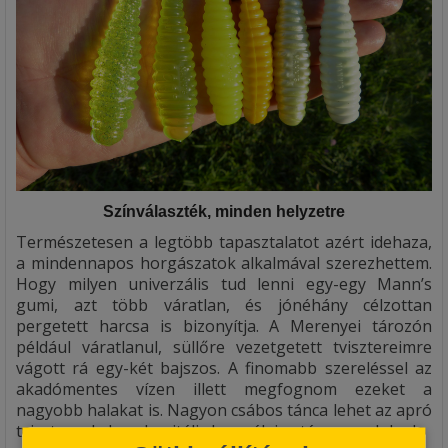
Színválaszték, minden helyzetre
Természetesen a legtöbb tapasztalatot azért idehaza,
a mindennapos horgászatok alkalmával szerezhettem.
Hogy milyen univerzális tud lenni egy-egy Mann’s
gumi, azt több váratlan, és jónéhány célzottan
pergetett harcsa is bizonyítja. A Merenyei tározón
például váratlanul, süllőre vezetgetett tvisztereimre
vágott rá egy-két bajszos. A finomabb szereléssel az
akadómentes vízen illett megfognom ezeket a
nagyobb halakat is. Nagyon csábos tánca lehet az apró
tviszternek, ha a kapitális harcsák is utána mozdulnak.