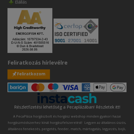
Elállás
Feliratkozás hírlevélre
Feliratkozom
Részletfizetési lehetőség a Pecaplázában! Részletek itt!
A PecaPláza horgászbolt és horgász webshop minden gyakori hazai
horgászmódszerhez kínál horgászfelszerelést!
Legyen az általános úszós,
általános fenekezés, pergetés, feeder, match, mártogatás, legyezés, bojli,