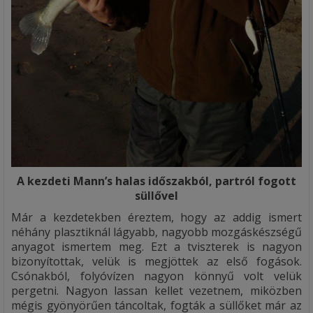
A kezdeti Mann’s halas időszakból, partról fogott
süllővel
Már a kezdetekben éreztem, hogy az addig ismert
néhány plasztiknál lágyabb, nagyobb mozgáskészségű
anyagot ismertem meg. Ezt a tviszterek is nagyon
bizonyítottak, velük is megjöttek az első fogások.
Csónakból, folyóvízen nagyon könnyű volt velük
pergetni. Nagyon lassan kellet vezetnem, miközben
mégis gyönyörűen táncoltak, fogták a süllőket már az