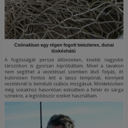
Csónakban egy régen fogott twiszteres, dunai
tüskéshátú
A fogósságát persze állóvizeken, kisebb nagyobb
tározókon is gyorsan kipróbáltam. Mivel a tavakon
nem segíthet a vezetéssel szemben lévő folyás, itt
különösen fontos lett a lassú tempónál, könnyed
vezetésnél is beinduló csábos mozgásuk. Mindeközben
még sokakhoz hasonlóan esküdtem a fehér és sárga
színekre, a legtöbbször ezeket használtam.