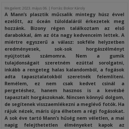
Megjelent:
2023. május 06. | Forrás: Bokor Károly
A Mann’s plasztik műcsalik mintegy húsz évvel
ezelőtt, az óceán túloldaláról érkezetek meg
hozzánk. Bizony régen találkoztam az első
darabokkal, ám az óta nagy kedvenceim lettek. A
miértre egyszerű a válasz: sokféle helyzetben
eredményesek, sok-sok horgászélményt
nyújtottak számomra. Nem a gumik
tulajdonságait szeretném ezúttal sorolgatni,
inkább a rengeteg halas kalandomból, a fogások
adta tapasztalatokból szeretnék felemlíteni.
Remélem, ez nem csak kedvet csinál a
pergetéshez, hanem hasznos is a kevésbé
tapasztalt horgászoknak. Nincsen könnyű dolgom,
de segítenek visszaemlékezni a meglévő fotók. Ha
rájuk nézek, máris újra élhetem a régi fogásokat.
A sok éve tartó Mann’s hűség nem véletlen, a mai
napig felejthetetlen élményeket kapok az