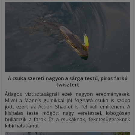
A csuka szereti nagyon a sárga testű, piros farkú
twisztert
Átlagos víztisztaságnál ezek nagyon eredményesek.
Mivel a Mann’s gumikkal jól fogható csuka is szóba
jött, ezért az Action Shad-et is fel kell említenem. A
kishalas teste mögött nagy veretéssel, lobogósan
hullámzik a farok Ez a csukáknak, feketesügéreknek
kibírhatatlanul.