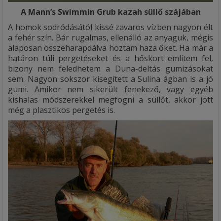
A Mann’s Swimmin Grub kazah süllő szájában
A homok sodródásától kissé zavaros vízben nagyon élt
a fehér szín. Bár rugalmas, ellenálló az anyaguk, mégis
alaposan összeharapdálva hoztam haza őket. Ha már a
határon túli pergetéseket és a hőskort említem fel,
bizony nem feledhetem a Duna-deltás gumizásokat
sem. Nagyon sokszor kisegített a Sulina ágban is a jó
gumi. Amikor nem sikerült fenekező, vagy egyéb
kishalas módszerekkel megfogni a süllőt, akkor jött
még a plasztikos pergetés is.