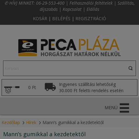
✆ HÍVJ MINKET:
06-29-553-400
|
Felhasználói feltételek
|
Szállítás,
díjszabás
|
Kapcsolat
|
Elállás
KOSÁR
|
BELÉPÉS
|
REGISZTRÁCIÓ
Ingyenes szállítási lehetőség
0 Ft
30.000 Ft feletti rendelés esetén
MENÜ
Kezdőlap
Hírek
Mann’s gumikkal a kezdetektől
Mann’s gumikkal a kezdetektől