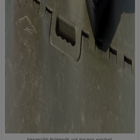
Egyszerűbb fejlámpák, sok hasznos extrával.