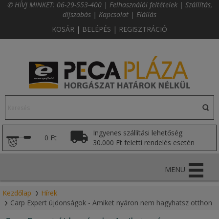
✆ HÍVJ MINKET:
06-29-553-400
|
Felhasználói feltételek
|
Szállítás,
díjszabás
|
Kapcsolat
|
Elállás
KOSÁR
|
BELÉPÉS
|
REGISZTRÁCIÓ
Ingyenes szállítási lehetőség
0 Ft
30.000 Ft feletti rendelés esetén
MENÜ
Kezdőlap
Hírek
Carp Expert újdonságok - Amiket nyáron nem hagyhatsz otthon