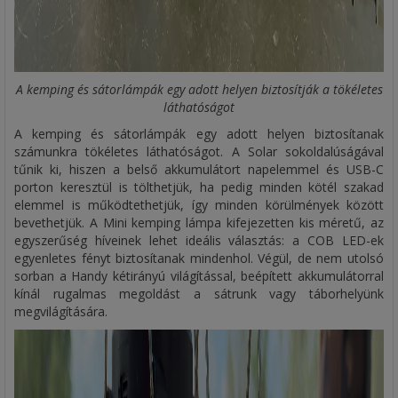
A kemping és sátorlámpák egy adott helyen biztosítják a tökéletes
láthatóságot
A kemping és sátorlámpák egy adott helyen biztosítanak
számunkra tökéletes láthatóságot. A Solar sokoldalúságával
tűnik ki, hiszen a belső akkumulátort napelemmel és USB-C
porton keresztül is tölthetjük, ha pedig minden kötél szakad
elemmel is működtethetjük, így minden körülmények között
bevethetjük. A Mini kemping lámpa kifejezetten kis méretű, az
egyszerűség híveinek lehet ideális választás: a COB LED-ek
egyenletes fényt biztosítanak mindenhol. Végül, de nem utolsó
sorban a Handy kétirányú világítással, beépített akkumulátorral
kínál rugalmas megoldást a sátrunk vagy táborhelyünk
megvilágítására.