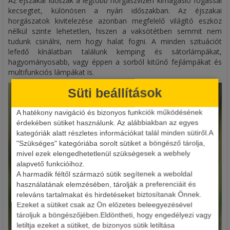
Az éjszakai időszak a legtöbb horgászvízen kimagasló fogással
kecsegtet, különösen a nyári időszakban. Az éjszakai
horgászatok kivitelezése azonban megfelelő világító eszköz
nélkül szinte lehetetlen, hiszen a vaksötétben semmit nem
tudunk csinálni, nem hogy halat fogni. A minden szituációt
lefedő kínálatban találunk kemping és sátorlámpákat,
hagyományosabb, vagy éppen a sorból kitűnő fejlámpákat és
multifunkciós lámpákat is.
Süti beállítások
A hatékony navigáció és bizonyos funkciók működésének
érdekében sütiket használunk. Az alábbiakban az egyes
kategóriák alatt részletes információkat talál minden sütiről.A
"Szükséges" kategóriába sorolt sütiket a böngésző tárolja,
mivel ezek elengedhetetlenül szükségesek a webhely
alapvető funkcióihoz.
A harmadik féltől származó sütik segítenek a weboldal
használatának elemzésében, tárolják a preferenciáit és
releváns tartalmakat és hirdetéseket biztosítanak Önnek.
Ezeket a sütiket csak az Ön előzetes beleegyezésével
tároljuk a böngészőjében.Eldöntheti, hogy engedélyezi vagy
letiltja ezeket a sütiket, de bizonyos sütik letiltása