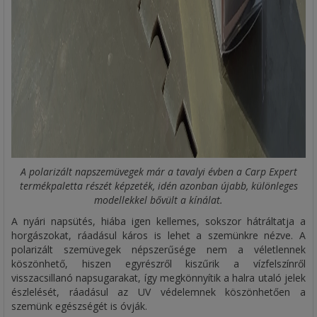
A polarizált napszemüvegek már a tavalyi évben a Carp Expert
termékpaletta részét képzeték, idén azonban újabb, különleges
modellekkel bővült a kínálat.
A nyári napsütés, hiába igen kellemes, sokszor hátráltatja a
horgászokat, ráadásul káros is lehet a szemünkre nézve. A
polarizált szemüvegek népszerűsége nem a véletlennek
köszönhető, hiszen egyrészről kiszűrik a vízfelszínről
visszacsillanó napsugarakat, így megkönnyítik a halra utaló jelek
észlelését, ráadásul az UV védelemnek köszönhetően a
szemünk egészségét is óvják.