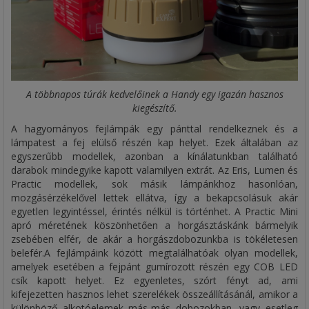
A többnapos túrák kedvelőinek a Handy egy igazán hasznos
kiegészítő.
A hagyományos fejlámpák egy pánttal rendelkeznek és a
lámpatest a fej elülső részén kap helyet. Ezek általában az
egyszerűbb modellek, azonban a kínálatunkban található
darabok mindegyike kapott valamilyen extrát. Az Eris, Lumen és
Practic modellek, sok másik lámpánkhoz hasonlóan,
mozgásérzékelővel lettek ellátva, így a bekapcsolásuk akár
egyetlen legyintéssel, érintés nélkül is történhet. A Practic Mini
apró méretének köszönhetően a horgásztáskánk bármelyik
zsebében elfér, de akár a horgászdobozunkba is tökéletesen
belefér.A fejlámpáink között megtalálhatóak olyan modellek,
amelyek esetében a fejpánt gumírozott részén egy COB LED
csík kapott helyet. Ez egyenletes, szórt fényt ad, ami
kifejezetten hasznos lehet szerelékek összeállításánál, amikor a
különböző alkotóelemek más-más dobozokban, vagy esetleg