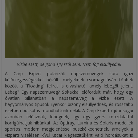
Vízbe esett, de gond egy szál sem. Nem fog elsüllyedni!
A Carp Expert polarizált napszemüvegek sora igazi
különlegességekkel bővült, melyeknek csomagolásán többek
között a “Floating” felirat is olvasható, amely lebegőt jelent.
Lebeg? Egy napszemüveg? Sokakkal előfordult már, hogy egy
óvatlan pillanatban a napszemüveg a vízbe esett. A
hagyományos típusok ilyenkor bizony elsüllyednek, és rosszabb
esetben búcsút is mondhattunk nekik. A Carp Expert újdonságai
azonban felúsznak, lebegnek, így egy gyors mozdulattal
korrigálhatjuk hibánkat. Az Optiray, Lumina és Solaris modellek
sportos, modern megjelenéssel büszkélkedhetnek, amelyek a
vízparti viselésen kívül utcai kiegészítőként való hordásukat is