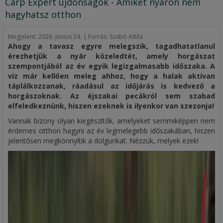
Carp Expert újdonságok - Amiket nyáron nem
hagyhatsz otthon
Megjelent:
2026. június 24. | Forrás: Szabó Attila
Ahogy a tavasz egyre melegszik, tagadhatatlanul
érezhetjük a nyár közeledtét, amely horgászat
szempontjából az év egyik legizgalmasabb időszaka. A
víz már kellően meleg ahhoz, hogy a halak aktívan
táplálkozzanak, ráadásul az időjárás is kedvező a
horgászoknak. Az éjszakai pecákról sem szabad
elfeledkeznünk, hiszen ezeknek is ilyenkor van szezonja!
Vannak bizony olyan kiegészítők, amelyeket semmiképpen nem
érdemes otthon hagyni az év legmelegebb időszakában, hiszen
jelentősen megkönnyítik a dolgunkat. Nézzük, melyek ezek!