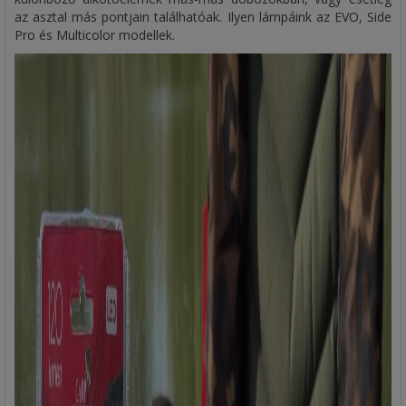
az asztal más pontjain találhatóak. Ilyen lámpáink az EVO, Side
Pro és Multicolor modellek.