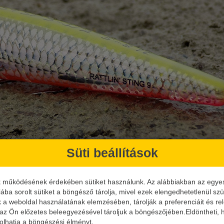
Süti beállítások
k működésének érdekében sütiket használunk. Az alábbiakban az egyes k
iába sorolt sütiket a böngésző tárolja, mivel ezek elengedhetetlenül s
k a weboldal használatának elemzésében, tárolják a preferenciáit és re
 az Ön előzetes beleegyezésével tároljuk a böngészőjében.Eldöntheti, h
ásolhatja a böngészési élményt.