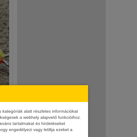
ategóriák alatt részletes információkat
zükségesek a webhely alapvető funkcióihoz.
leváns tartalmakat és hirdetéseket
ogy engedélyezi vagy letiltja ezeket a