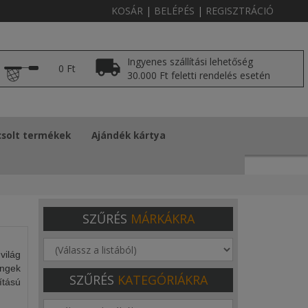
KOSÁR
|
BELÉPÉS
|
REGISZTRÁCIÓ
Ingyenes szállítási lehetőség
0 Ft
30.000 Ft feletti rendelés esetén
solt termékek
Ajándék kártya
SZŰRÉS
MÁRKÁKRA
világ
ingek
SZŰRÉS
KATEGÓRIÁKRA
ítású