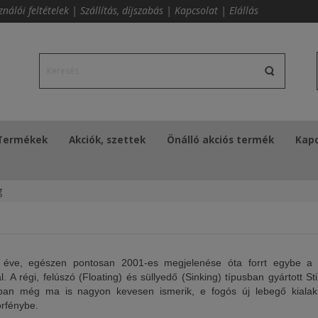
ználói feltételek
|
Szállítás, díjszabás
|
Kapcsolat
|
Elállás
Termékek
Akciók, szettek
Önálló akciós termék
Kapc
g
éve, egészen pontosan 2001-es megjelenése óta forrt egybe a 
. A régi, felúszó (Floating) és süllyedő (Sinking) típusban gyártott St
nban még ma is nagyon kevesen ismerik, e fogós új lebegő kialak
orfénybe.