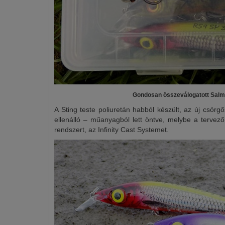
Gondosan összeválogatott Salmo
A Sting teste poliuretán habból készült, az új csörg
ellenálló – műanyagból lett öntve, melybe a tervező b
rendszert, az Infinity Cast Systemet.