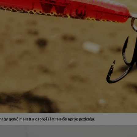
agy golyó mellett a csörgésért felelős aprók pozíciója.