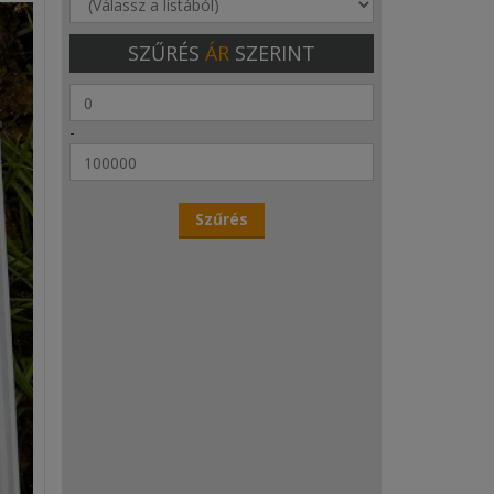
SZŰRÉS
ÁR
SZERINT
-