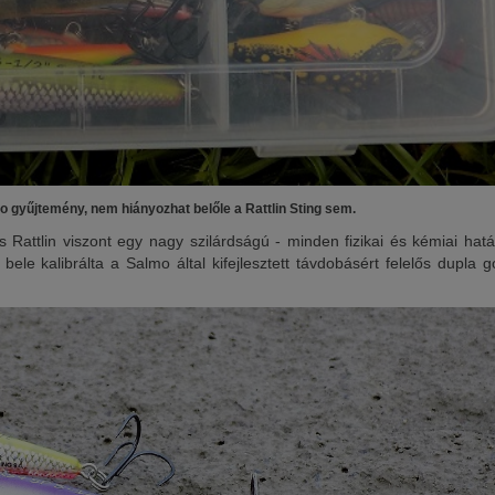
 gyűjtemény, nem hiányozhat belőle a Rattlin Sting sem.
ős Rattlin viszont egy nagy szilárdságú - minden fizikai és kémiai hat
ele kalibrálta a Salmo által kifejlesztett távdobásért felelős dupla g