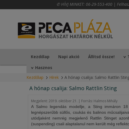
✆ HÍVJ MINKET:
06-29-553-400
|
Felhas
Kezdőlap
Napi akció
Állítsd össze!
Hasznos
Kezdőlap
Hírek
A hónap csalija: Salmo Rattlin Stin
A hónap csalija: Salmo Rattlin Sting
Megjelent:
2019. október 21. | Forrás: Halmos Mihály
A Salmo legendás modellje, a Sting immáron 18 
legnépszerűbb süllős, csukás és balinos műcsalijaival
utódjaként nemrég megjelenő Rattlin Stinget azo
(suspending) csali alaptalanul nem került még reflekt