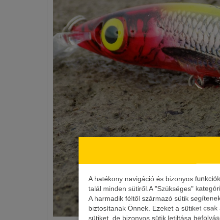
A hatékony navigáció és bizonyos funkció
talál minden sütiről.A "Szükséges" kategór
A harmadik féltől származó sütik segítene
biztosítanak Önnek. Ezeket a sütiket csak
sütiket, de bizonyos sütik letiltása befoly