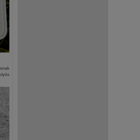
ásnak
olyós