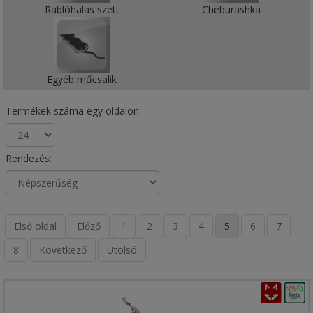
Rablóhalas szett
Cheburashka
Egyéb műcsalik
Termékek száma egy oldalon:
Rendezés:
Első oldal
Előző
1
2
3
4
5
6
7
8
Következő
Utolsó