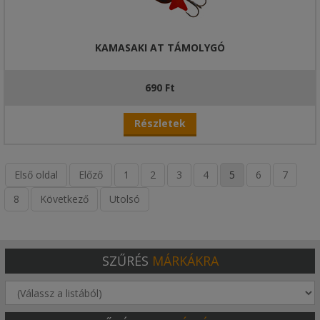
KAMASAKI AT TÁMOLYGÓ
690 Ft
Részletek
Első oldal
Előző
1
2
3
4
5
6
7
8
Következő
Utolsó
SZŰRÉS
MÁRKÁKRA