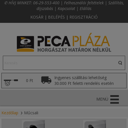
✆ HÍVJ MINKET:
06-29-553-400
|
Felhasználói feltételek
|
Szállítás,
díjszabás
|
Kapcsolat
|
Elállás
KOSÁR
|
BELÉPÉS
|
REGISZTRÁCIÓ
Ingyenes szállítási lehetőség
0 Ft
30.000 Ft feletti rendelés esetén
MENÜ
Kezdőlap
Műcsali