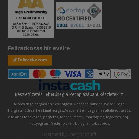
Feliratkozás hírlevélre
Feliratkozom
Részletfizetési lehetőség a Pecaplázában! Részletek itt!
A PecaPláza horgászbolt és horgász webshop minden gyakori hazai
horgászmódszerhez kínál horgászfelszerelést!
Legyen az általános úszós,
általános fenekezés, pergetés, feeder, match, mártogatás, legyezés, bojli,
kuttyogatás, feeder picker, bolognai, spiccbotos.
Designed by
Energofish Kft
.