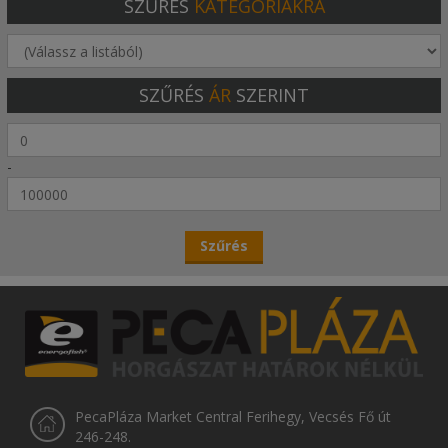
SZŰRÉS
KATEGÓRIÁKRA
SZŰRÉS
ÁR
SZERINT
-
PecaPláza Market Central Ferihegy, Vecsés Fő út
246-248.