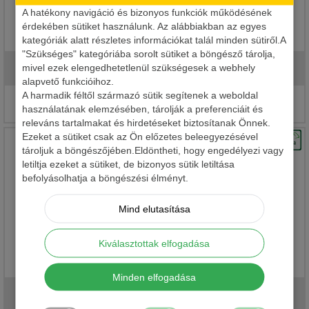
A hatékony navigáció és bizonyos funkciók működésének
érdekében sütiket használunk. Az alábbiakban az egyes
WIZARD MICRO JIG FEJ 2316
kategóriák alatt részletes információkat talál minden sütiről.A
"Szükséges" kategóriába sorolt sütiket a böngésző tárolja,
mivel ezek elengedhetetlenül szükségesek a webhely
930 Ft-tól
alapvető funkcióihoz.
A harmadik féltől származó sütik segítenek a weboldal
Részletek
használatának elemzésében, tárolják a preferenciáit és
releváns tartalmakat és hirdetéseket biztosítanak Önnek.
Ezeket a sütiket csak az Ön előzetes beleegyezésével
tároljuk a böngészőjében.Eldöntheti, hogy engedélyezi vagy
letiltja ezeket a sütiket, de bizonyos sütik letiltása
befolyásolhatja a böngészési élményt.
Mind elutasítása
Kiválasztottak elfogadása
WIZARD FLOATING SHAD
Minden elfogadása
990 Ft