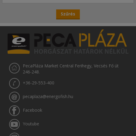
PecaPláza Market Central Ferihegy, Vecsés Fő út
246-248.
+36-29-553-400
pecaplaza@energofish.hu
Facebook
Youtube