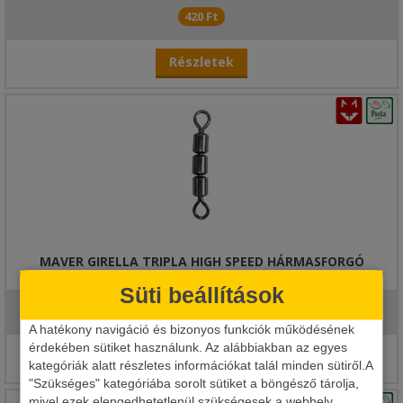
420 Ft
Részletek
MAVER GIRELLA TRIPLA HIGH SPEED HÁRMASFORGÓ
Süti beállítások
990 Ft
A hatékony navigáció és bizonyos funkciók működésének
érdekében sütiket használunk. Az alábbiakban az egyes
Részletek
kategóriák alatt részletes információkat talál minden sütiről.A
"Szükséges" kategóriába sorolt sütiket a böngésző tárolja,
mivel ezek elengedhetetlenül szükségesek a webhely