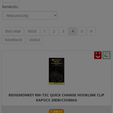
Rendezés:
Első oldal
Előző
1
2
3
4
5
6
Következő
Utolsó
RIDGEMONKEY RM-TEC QUICK CHANGE HOOKLINK CLIP
KAPOCS 20DB/CSOMAG
1 390 Ft