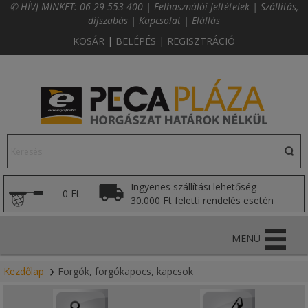
✆ HÍVJ MINKET:
06-29-553-400
|
Felhasználói feltételek
|
Szállítás,
díjszabás
|
Kapcsolat
|
Elállás
KOSÁR
|
BELÉPÉS
|
REGISZTRÁCIÓ
Ingyenes szállítási lehetőség
0 Ft
30.000 Ft feletti rendelés esetén
MENÜ
Kezdőlap
Forgók, forgókapocs, kapcsok