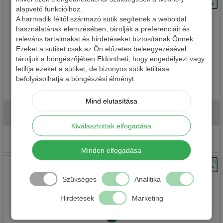
alapvető funkcióihoz.
A harmadik féltől származó sütik segítenek a weboldal
használatának elemzésében, tárolják a preferenciáit és
releváns tartalmakat és hirdetéseket biztosítanak Önnek.
Ezeket a sütiket csak az Ön előzetes beleegyezésével
tároljuk a böngészőjében.Eldöntheti, hogy engedélyezi vagy
letiltja ezeket a sütiket, de bizonyos sütik letiltása
befolyásolhatja a böngészési élményt.
MAVER MVR SPINSTEEL SNAP KAPOCS
Mind elutasítása
535 Ft
Kiválasztottak elfogadása
Részletek
Minden elfogadása
Szükséges
Analitika
Hirdetések
Marketing