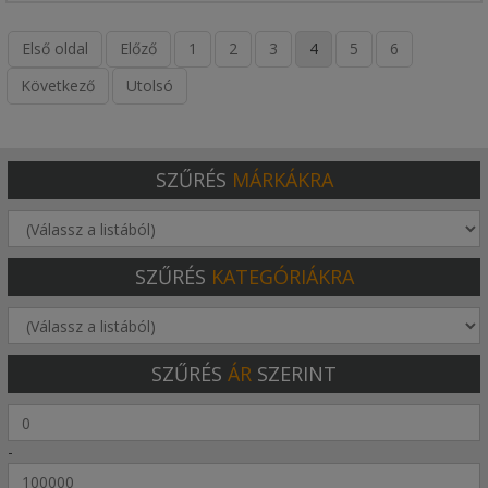
Első oldal
Előző
1
2
3
4
5
6
Következő
Utolsó
SZŰRÉS
MÁRKÁKRA
SZŰRÉS
KATEGÓRIÁKRA
SZŰRÉS
ÁR
SZERINT
-