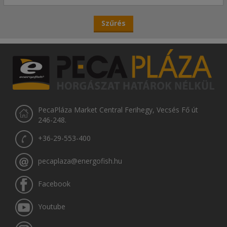
PecaPláza Market Central Ferihegy, Vecsés Fő út
246-248.
+36-29-553-400
pecaplaza@energofish.hu
Facebook
Youtube