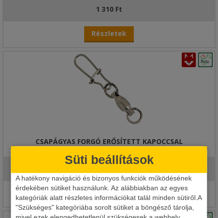
1 310 Ft
Részletek
CSAPÁGYAS FORGÓ ERŐSÍTETT KAPOCCSAL
Süti beállítások
2 010 Ft
A hatékony navigáció és bizonyos funkciók működésének
érdekében sütiket használunk. Az alábbiakban az egyes
Részletek
kategóriák alatt részletes információkat talál minden sütiről.A
"Szükséges" kategóriába sorolt sütiket a böngésző tárolja,
mivel ezek elengedhetetlenül szükségesek a webhely