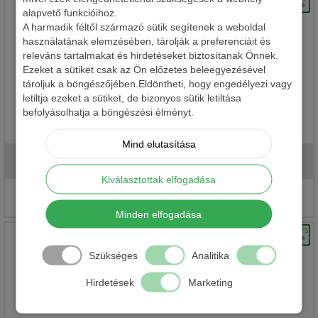
alapvető funkcióihoz.
A harmadik féltől származó sütik segítenek a weboldal
használatának elemzésében, tárolják a preferenciáit és
releváns tartalmakat és hirdetéseket biztosítanak Önnek.
Ezeket a sütiket csak az Ön előzetes beleegyezésével
tároljuk a böngészőjében.Eldöntheti, hogy engedélyezi vagy
letiltja ezeket a sütiket, de bizonyos sütik letiltása
befolyásolhatja a böngészési élményt.
CRALUSSO HORGOSKAPCSOS FORGÓ
Mind elutasítása
840 Ft
Kiválasztottak elfogadása
Részletek
Minden elfogadása
Szükséges
Analitika
Hirdetések
Marketing