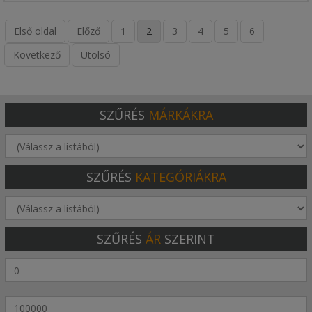
Első oldal
Előző
1
2
3
4
5
6
Következő
Utolsó
SZŰRÉS
MÁRKÁKRA
SZŰRÉS
KATEGÓRIÁKRA
SZŰRÉS
ÁR
SZERINT
-