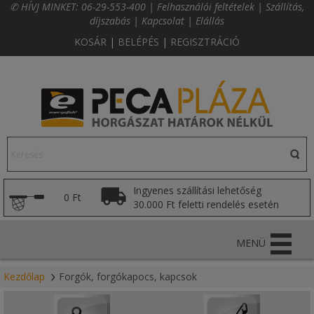
✆ HÍVJ MINKET:
06-29-553-400
|
Felhasználói feltételek
|
Szállítás,
díjszabás
|
Kapcsolat
|
Elállás
KOSÁR
|
BELÉPÉS
|
REGISZTRÁCIÓ
Ingyenes szállítási lehetőség
0 Ft
30.000 Ft feletti rendelés esetén
MENÜ
Kezdőlap
Forgók, forgókapocs, kapcsok