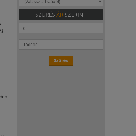
SZŰRÉS
ÁR
SZERINT
s
og
-
ár a