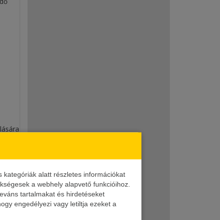
ndő
lására
ategóriák alatt részletes információkat
zükségesek a webhely alapvető funkcióihoz.
leváns tartalmakat és hirdetéseket
ogy engedélyezi vagy letiltja ezeket a