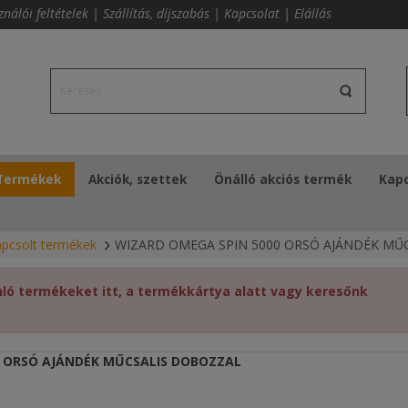
ználói feltételek
|
Szállítás, díjszabás
|
Kapcsolat
|
Elállás
Termékek
Akciók, szettek
Önálló akciós termék
Kapc
pcsolt termékek
WIZARD OMEGA SPIN 5000 ORSÓ AJÁNDÉK MŰ
ó termékeket itt, a termékkártya alatt vagy keresőnk
0 ORSÓ AJÁNDÉK MŰCSALIS DOBOZZAL