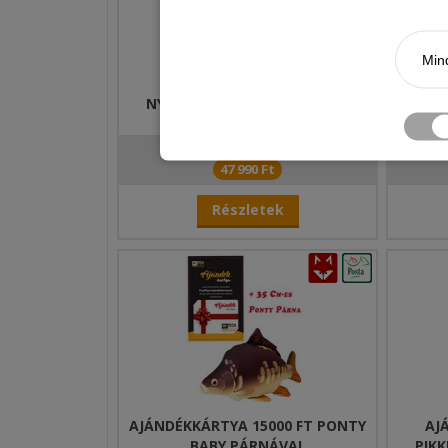
Mind
BANAX HELICON 5600NF
KAMAS
NYELETŐFÉKES ORSÓ 2DB-OS
DUOPACK
59 980 Ft
47 990 Ft
Részletek
AJÁNDÉKKÁRTYA 15000 FT PONTY
AJ
BABY PÁRNÁVAL
PIK