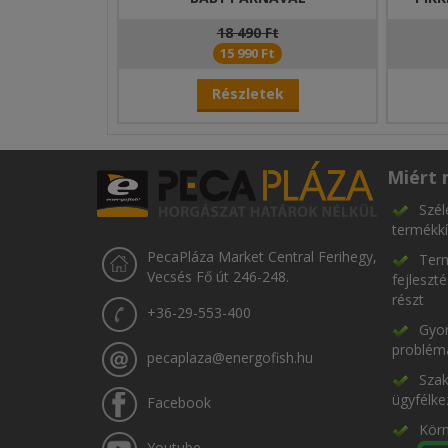
18 490 Ft
15 990 Ft
Részletek
Miért 
Szél
termékkí
PecaPláza Market Central Ferihegy,
Term
Vecsés Fő út 246-248.
fejleszt
részt
+36-29-553-400
Gyor
problém
pecaplaza@energofish.hu
Szak
ügyfélke
Facebook
Kör
Youtube