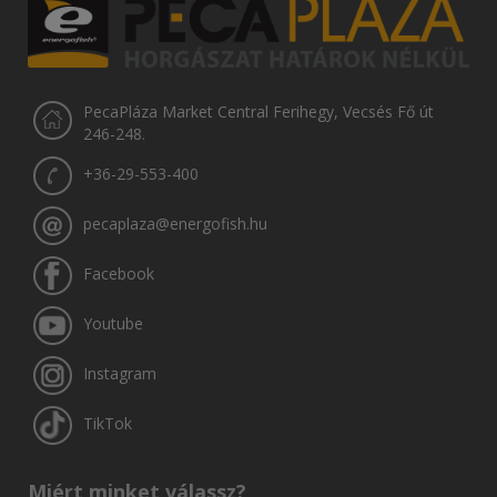
PecaPláza Market Central Ferihegy, Vecsés Fő út
246-248.
+36-29-553-400
pecaplaza@energofish.hu
Facebook
Youtube
Instagram
TikTok
Miért minket válassz?