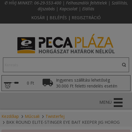
✆ HÍVJ MINKET:
06-29-553-400
|
Felhasználói feltételek
|
Szállítás,
díjszabás
|
Kapcsolat
|
Elállás
KOSÁR
|
BELÉPÉS
|
REGISZTRÁCIÓ
Ingyenes szállítási lehetőség
0 Ft
30.000 Ft feletti rendelés esetén
MENÜ
Kezdőlap
Műcsali
Twisterfej
BKK ROUND ELITE-STINGER EYE BAIT KEEPER JIG HOROG