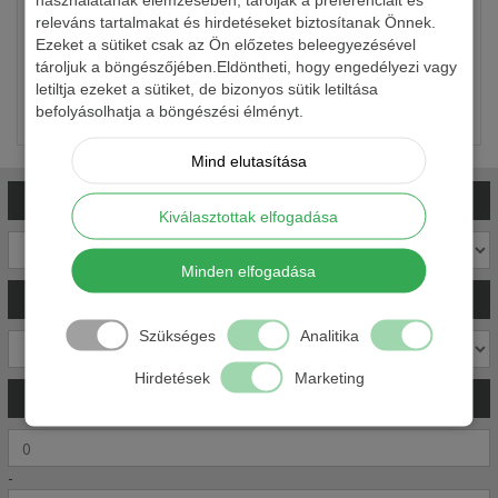
releváns tartalmakat és hirdetéseket biztosítanak Önnek.
1 560 Ft-tól
Ezeket a sütiket csak az Ön előzetes beleegyezésével
tároljuk a böngészőjében.Eldöntheti, hogy engedélyezi vagy
letiltja ezeket a sütiket, de bizonyos sütik letiltása
Részletek
befolyásolhatja a böngészési élményt.
Mind elutasítása
SZŰRÉS
MÁRKÁKRA
Kiválasztottak elfogadása
Minden elfogadása
SZŰRÉS
KATEGÓRIÁKRA
Szükséges
Analitika
Hirdetések
Marketing
SZŰRÉS
ÁR
SZERINT
-