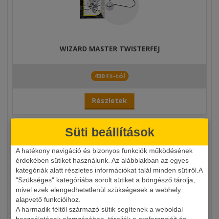
WIZARD MASTER TWISTERFEJ
430 Ft-tól
Részletek
Süti beállítások
A hatékony navigáció és bizonyos funkciók működésének
érdekében sütiket használunk. Az alábbiakban az egyes
kategóriák alatt részletes információkat talál minden sütiről.A
"Szükséges" kategóriába sorolt sütiket a böngésző tárolja,
mivel ezek elengedhetetlenül szükségesek a webhely
alapvető funkcióihoz.
A harmadik féltől származó sütik segítenek a weboldal
L&K LEGEND JIG
használatának elemzésében, tárolják a preferenciáit és