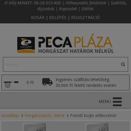
✆ HÍVJ MINKET:
06-29-553-400
|
Felhasználói feltételek
|
Szállítás,
díjszabás
|
Kapcsolat
|
Elállás
KOSÁR
|
BELÉPÉS
|
REGISZTRÁCIÓ
Ingyenes szállítási lehetőség
0 Ft
30.000 Ft feletti rendelés esetén
MENÜ
Kezdőlap
Horgászzsinór, damil
Fonott bojlis előkezsinór