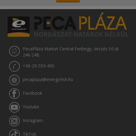
PecaPláza Market Central Ferihegy, Vecsés Fő út
246-248.
+36-29-553-400
pecaplaza@energofish.hu
Facebook
Youtube
Instagram
TikTok