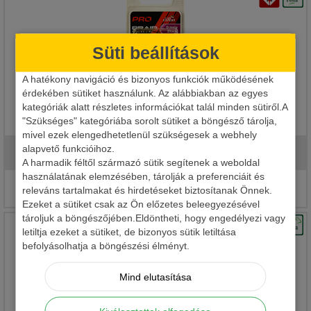
Süti beállítások
A hatékony navigáció és bizonyos funkciók működésének
érdekében sütiket használunk. Az alábbiakban az egyes
CARP EXPERT PRO SUPPLE SHIELD FONOTT BEVONATOS
kategóriák alatt részletes információkat talál minden sütiről.A
SÜLLYEDŐ ELŐKEZSINÓR 10M
"Szükséges" kategóriába sorolt sütiket a böngésző tárolja,
mivel ezek elengedhetetlenül szükségesek a webhely
alapvető funkcióihoz.
1 990 Ft
A harmadik féltől származó sütik segítenek a weboldal
használatának elemzésében, tárolják a preferenciáit és
Részletek
releváns tartalmakat és hirdetéseket biztosítanak Önnek.
Ezeket a sütiket csak az Ön előzetes beleegyezésével
tároljuk a böngészőjében.Eldöntheti, hogy engedélyezi vagy
letiltja ezeket a sütiket, de bizonyos sütik letiltása
befolyásolhatja a böngészési élményt.
Mind elutasítása