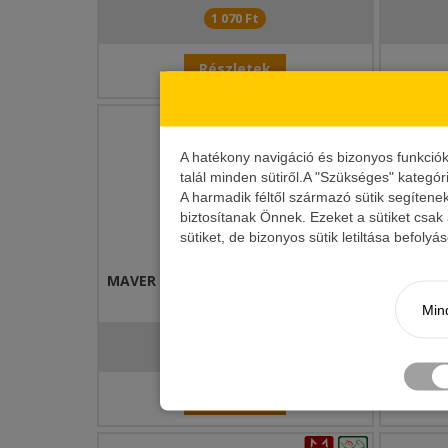
1 070 Ft
Részletek
A hatékony navigáció és bizonyos funkció
talál minden sütiről.A "Szükséges" kategór
A harmadik féltől származó sütik segítene
biztosítanak Önnek. Ezeket a sütiket csak
sütiket, de bizonyos sütik letiltása befoly
MAVER AMO KATANA CARP SERIE 0.6
MAV
HOROG
Mind
1 070 Ft
Részletek