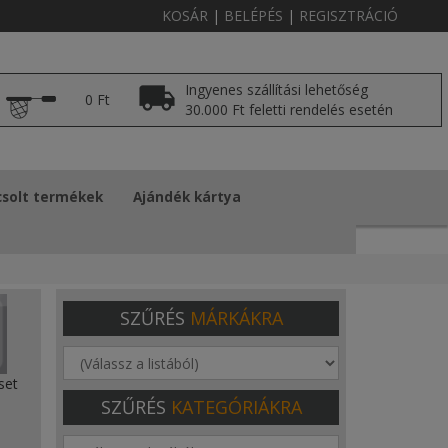
KOSÁR
|
BELÉPÉS
|
REGISZTRÁCIÓ
Ingyenes szállítási lehetőség
0 Ft
30.000 Ft feletti rendelés esetén
solt termékek
Ajándék kártya
SZŰRÉS
MÁRKÁKRA
set
SZŰRÉS
KATEGÓRIÁKRA