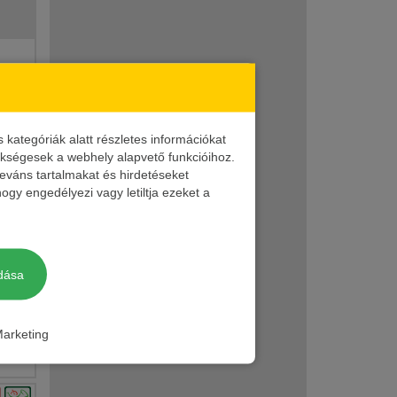
ategóriák alatt részletes információkat
zükségesek a webhely alapvető funkcióihoz.
leváns tartalmakat és hirdetéseket
ogy engedélyezi vagy letiltja ezeket a
PTFE
dása
arketing