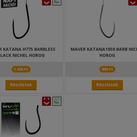
R KATANA H775 BARBLESS
MAVER KATANA1050 BARB NIC
BLACK NICHEL HOROG
HOROG
1 300 Ft
990 Ft
Részletek
Részletek