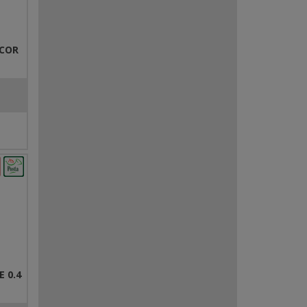
MCOR
 0.4