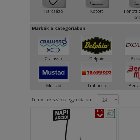
Harcsázó
Kötött
Fonott 
köt
Márkák a kategóriában:
Cralusso
Delphin
Exca
Mustad
Trabucco
Benza
Termékek száma egy oldalon: