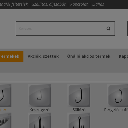
ználói feltételek
|
Szállítás, díjszabás
|
Kapcsolat
|
Elállás
Termékek
Akciók, szettek
Önálló akciós termék
Kapc
der
Keszegező
Süllőző
Pergető - off