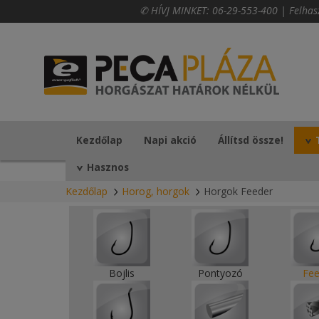
✆ HÍVJ MINKET:
06-29-553-400
|
Felhas
Kezdőlap
Napi akció
Állítsd össze!
Hasznos
Kezdőlap
Horog, horgok
Horgok Feeder
Bojlis
Pontyozó
Fee