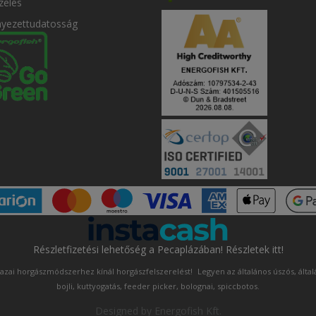
zelés
nyezettudatosság
Részletfizetési lehetőség a Pecaplázában! Részletek itt!
azai horgászmódszerhez kínál horgászfelszerelést!
Legyen az általános úszós, álta
bojli, kuttyogatás, feeder picker, bolognai, spiccbotos.
Designed by
Energofish Kft
.