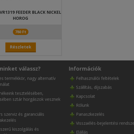
R1319 FEEDER BLACK NICKEL
HOROG
780 Ft
Részletek
minket válassz?
Információk
es termékkör, nagy alternatív
Felhasználói feltételek
nálat
Szállítás, díjszabás
ékeink tesztelésében,
Kapcsolat
ésében sztár horgászok vesznek
Rólunk
s szerviz és garanciális
Panaszkezelés
akezelés
Visszaélés-bejelentési rendsz
szerű kiszolgálás és
Elállás