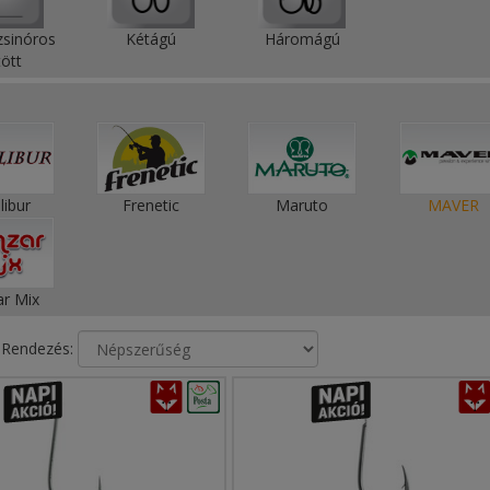
zsinóros
Kétágú
Háromágú
ött
libur
Frenetic
Maruto
MAVER
r Mix
Rendezés: