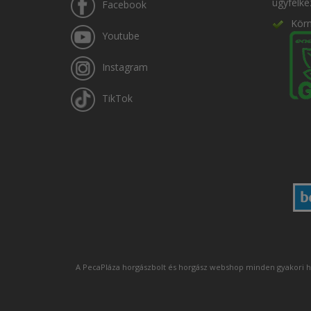
ügyfélke
Facebook
Kör
Youtube
Instagram
TikTok
A PecaPláza horgászbolt és horgász webshop minden gyakori h