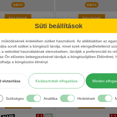
840 Ft
840 Ft
Részletek
Részletek
Süti beállítások
k működésének érdekében sütiket használunk. Az alábbiakban az egyes k
iába sorolt sütiket a böngésző tárolja, mivel ezek elengedhetetlenül s
k a weboldal használatának elemzésében, tárolják a preferenciáit és re
 az Ön előzetes beleegyezésével tároljuk a böngészőjében.Eldöntheti, h
ásolhatja a böngészési élményt.
MAVER KATANA H554 BARBLESS 
ER KATANA 1115 HOROG
HOROG
 elutasítása
Kiválasztottak elfogadása
Minden elfoga
1 220 Ft
1 300 Ft
Szükséges
Analitika
Hirdetések
M
Részletek
Részletek