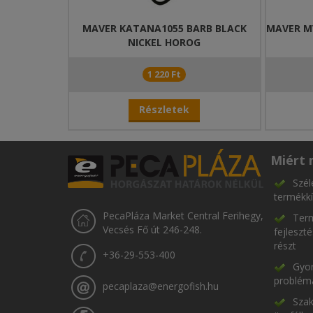
MAVER KATANA1055 BARB BLACK
MAVER MV
NICKEL HOROG
1 220 Ft
Részletek
Miért 
Szél
termékkí
PecaPláza Market Central Ferihegy,
Term
Vecsés Fő út 246-248.
fejleszt
részt
+36-29-553-400
Gyor
problém
pecaplaza@energofish.hu
Szak