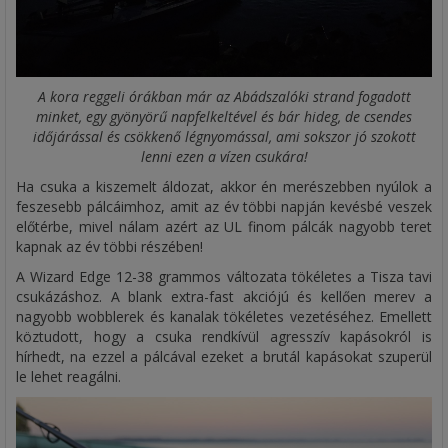
A kora reggeli órákban már az Abádszalóki strand fogadott
minket, egy gyönyörű napfelkeltével és bár hideg, de csendes
időjárással és csökkenő légnyomással, ami sokszor jó szokott
lenni ezen a vízen csukára!
Ha csuka a kiszemelt áldozat, akkor én merészebben nyúlok a
feszesebb pálcáimhoz, amit az év többi napján kevésbé veszek
előtérbe, mivel nálam azért az UL finom pálcák nagyobb teret
kapnak az év többi részében!
A Wizard Edge 12-38 grammos változata tökéletes a Tisza tavi
csukázáshoz. A blank extra-fast akciójú és kellően merev a
nagyobb wobblerek és kanalak tökéletes vezetéséhez. Emellett
köztudott, hogy a csuka rendkívül agresszív kapásokról is
hírhedt, na ezzel a pálcával ezeket a brutál kapásokat szuperül
le lehet reagálni.