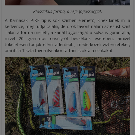
Klasszikus forma, a régi fogóssággal.
A Kamasaki PIKE típus sok színben elérhető, kinek-kinek mi a
kedvence, meg tudja találni, de örök favorit nálam az ezüst szín!
Talán a forma mellett, a kanál fogósságát a súlya is garantálja,
mivel 20 grammos önsúlyról beszélünk esetében, amivel
tökéletesen tudjuk elérni a lentebbi, mederközeli vízterületeket,
ami itt a Tiszta tavon ilyenkor tartani szokta a csukákat.