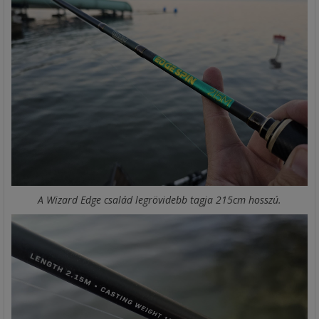
A Wizard Edge család legrövidebb tagja 215cm hosszú.