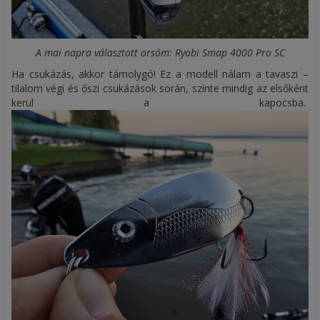
A mai napra választott orsóm: Ryobi Smap 4000 Pro SC
Ha csukázás, akkor támolygó! Ez a modell nálam a tavaszi –
tilalom végi és őszi csukázások során, szinte mindig az elsőként
kerül a kapocsba.