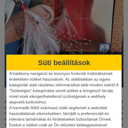
Süti beállítások
A hatékony navigáció és bizonyos funkciók működésének
érdekében sütiket használunk. Az alábbiakban az egyes
kategóriák alatt részletes információkat talál minden sütiről.A
"Szükséges" kategóriába sorolt sütiket a böngésző tárolja,
Érdemes az apróságokkal játszani, kísérletezni.
mivel ezek elengedhetetlenül szükségesek a webhely
A legyes horog mellett, kulcsfontosságú tényező a használt
alapvető funkcióihoz.
előke is. A különböző fémekből előállított előkéktől én úgy
A harmadik féltől származó sütik segítenek a weboldal
vélem, jobb és láthatatlanabb megoldás a fluorocarbonok
használatának elemzésében, tárolják a preferenciáit és
alkalmazása, amiből a SEAGUAR márka kínálja a legjobb
releváns tartalmakat és hirdetéseket biztosítanak Önnek.
minőséget. A Grandmax szériának az FX változatából a PE 8-as
Ezeket a sütiket csak az Ön előzetes beleegyezésével