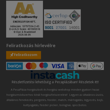
Feliratkozás hírlevélre
Feliratkozom
Részletfizetési lehetőség a Pecaplázában! Részletek itt!
A PecaPláza horgászbolt és horgász webshop minden gyakori hazai
horgászmódszerhez kínál horgászfelszerelést!
Legyen az általános úszós,
általános fenekezés, pergetés, feeder, match, mártogatás, legyezés, bojli,
kuttyogatás, feeder picker, bolognai, spiccbotos.