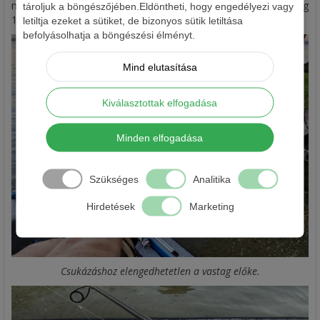
méretet használom csukás pergetések alkalmával és ezidáig
tároljuk a böngészőjében.Eldöntheti, hogy engedélyezi vagy
100%-os harapásállóságról tudok tanúskodni.
letiltja ezeket a sütiket, de bizonyos sütik letiltása
befolyásolhatja a böngészési élményt.
Mind elutasítása
Kiválasztottak elfogadása
Minden elfogadása
Szükséges
Analitika
Hirdetések
Marketing
Csukázáshoz elengedhetetlen a vastag előke.