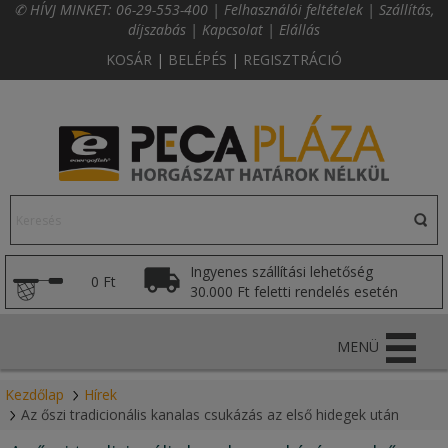
✆ HÍVJ MINKET:
06-29-553-400
|
Felhasználói feltételek
|
Szállítás,
díjszabás
|
Kapcsolat
|
Elállás
KOSÁR
|
BELÉPÉS
|
REGISZTRÁCIÓ
Ingyenes szállítási lehetőség
0 Ft
30.000 Ft feletti rendelés esetén
MENÜ
Kezdőlap
Hírek
Az őszi tradicionális kanalas csukázás az első hidegek után