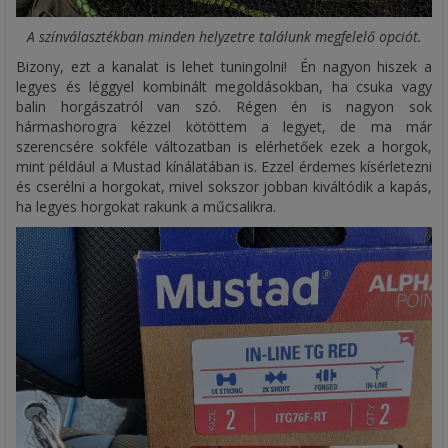
A színválasztékban minden helyzetre találunk megfelelő opciót.
Bizony, ezt a kanalat is lehet tuningolni! Én nagyon hiszek a
legyes és léggyel kombinált megoldásokban, ha csuka vagy
balin horgászatról van szó. Régen én is nagyon sok
hármashorogra kézzel kötöttem a legyet, de ma már
szerencsére sokféle változatban is elérhetőek ezek a horgok,
mint például a Mustad kínálatában is. Ezzel érdemes kísérletezni
és cserélni a horgokat, mivel sokszor jobban kiváltódik a kapás,
ha legyes horgokat rakunk a műcsalikra.