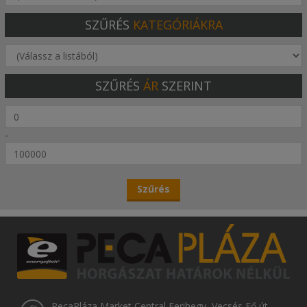
SZŰRÉS
KATEGÓRIÁKRA
SZŰRÉS
ÁR
SZERINT
-
PecaPláza Market Central Ferihegy, Vecsés Fő út