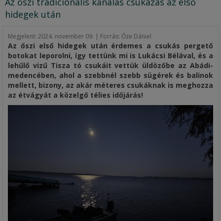
Az őszi tradicionális kanalas csukázás az első
hidegek után
Megjelent:
2024. november 09. | Forrás: Őze Dániel
Az őszi első hidegek után érdemes a csukás pergető
botokat leporolni, így tettünk mi is Lukácsi Bélával, és a
lehűlő vizű Tisza tó csukáit vettük üldözőbe az Abádi-
medencében, ahol a szebbnél szebb sügérek és balinok
mellett, bizony, az akár méteres csukáknak is meghozza
az étvágyát a közelgő télies időjárás!